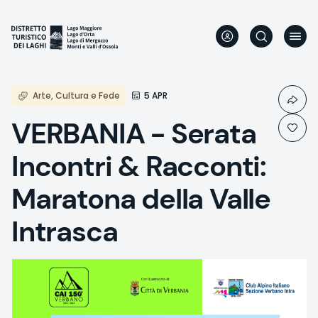
Aller
au
contenu
principal
Arte, Cultura e Fede
5 APR
VERBANIA - Serata
Incontri & Racconti:
Maratona della Valle
Intrasca