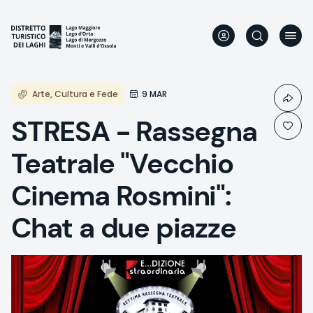
Aller
au
contenu
principal
Arte, Cultura e Fede
9 MAR
STRESA - Rassegna
Teatrale "Vecchio
Cinema Rosmini":
Chat a due piazze