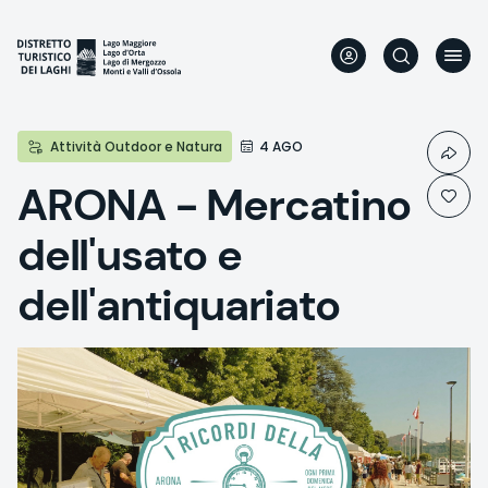
Aller
au
contenu
principal
Attività Outdoor e Natura
4 AGO
ARONA - Mercatino
dell'usato e
dell'antiquariato