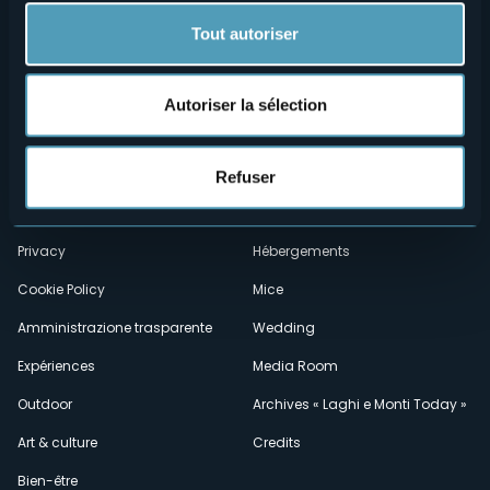
Tout autoriser
Autoriser la sélection
Menù
Qui sommes-nous?
Vins & gastronomie
Où sommes-nous?
Webcams
Refuser
secondario
Contacts
Événements
Privacy
Hébergements
Cookie Policy
Mice
Amministrazione trasparente
Wedding
Expériences
Media Room
Outdoor
Archives « Laghi e Monti Today »
Art & culture
Credits
Bien-être