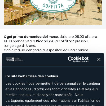
Ogni prima domenica del mese
, dalle ore 08.00 alle ore
19.00 prende vita
”I Ricordi della Soffitta”
presso il
Lungolago di Arona.
Con circa un centinaio di espositori ed una cornice
magnifica, il Mercatino dell'Antiquariato di Arona è uno dei
più apprezzati e piacevoli mercati del nord d'Italia.
Organisateur de l'événement
mON
Lieu de l'événement
Ce site web utilise des cookies.
Lungolago Nassiriya
Les cookies nous permettent de personnaliser le contenu
Téléphone
et les annonces, d'offrir des fonctionnalités relatives aux
+39 0322 243601
médias sociaux et d'analyser notre trafic. Nous
E-mail
partageons également des informations sur l'utilisation de
turismo.arona@comune.arona.no.it