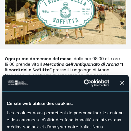
Ogni prima domenica del mese
, dalle ore 08.00 alle ore
19.00 prende vita il
Mercatino dell’Antiquariato di Arona
”I
Ricordi della Soffitta”
presso il Lungolago di Arona.
Con circa un centinaio di espositori ed una cornice
magnifica, il Mercatino dell'Antiquariato di Arona è uno dei
più apprezzati e piacevoli mercati del nord d'Italia.
Organisateur de l'événement
mON
Ce site web utilise des cookies.
Lieu de l'événement
Lungolago Nassiriya
Les cookies nous permettent de personnaliser le contenu
et les annonces, d'offrir des fonctionnalités relatives aux
Téléphone
+39 0322 243601 (IAT) - +39 346 043 0009 (Mon)
médias sociaux et d'analyser notre trafic. Nous