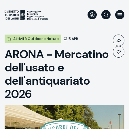
Aller
au
contenu
principal
Attività Outdoor e Natura
5 APR
ARONA - Mercatino
dell'usato e
dell'antiquariato
2026