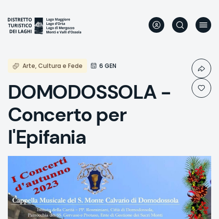
Aller
au
contenu
principal
Arte, Cultura e Fede
6 GEN
DOMODOSSOLA -
Concerto per
l'Epifania