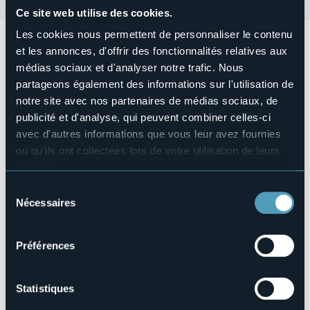
Ce site web utilise des cookies.
Les cookies nous permettent de personnaliser le contenu
Sabato 6 gennaio
alle
ore 21:00
ci sarà il
Concerto per
et les annonces, d'offrir des fonctionnalités relatives aux
l'Epifania
con concerto del Convivio Rinascimentale e
médias sociaux et d'analyser notre trafic. Nous
Camerata Strumentale di San Quirico. Musiche
rinascimentali e barocche per coro a cappella e per soli,
partageons également des informations sur l'utilisation de
coro e strumenti.
notre site avec nos partenaires de médias sociaux, de
Organisateur de l'événement
publicité et d'analyse, qui peuvent combiner celles-ci
Cappella Musicale del S. Monte Calvario
avec d'autres informations que vous leur avez fournies
Lieu de l'événement
ou qu'ils ont collectées lors de votre utilisation de leurs
Chiesa Madonna della Neve
services.
E-mail
Pour plus d'informations sur les cookies, y compris sur la
Sélection
info@cappellasmc.it
manière de les gérer et de les supprimer,
cliquez ici
.
Nécessaires
du
Site Internet
Vous pouvez trouver la politique de confidentialité
https://www.cappellasmc.it/
consentement
complète
ici
.
Préférences
Largo Madonna della Neve, 1
Statistiques
28845 - Domodossola (VB)