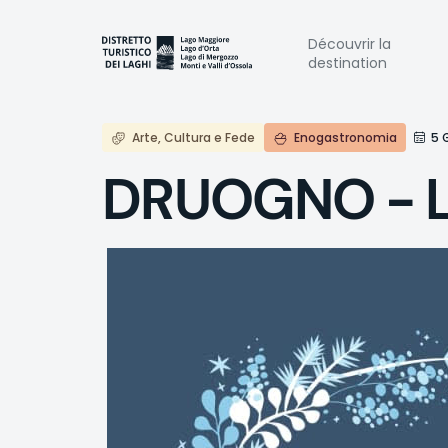
Aller
au
Naviga
Découvrir la
contenu
destination
principal
princi
Arte, Cultura e Fede
Enogastronomia
5 
DRUOGNO - La