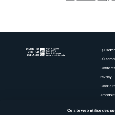
M
Qui som
Où somm
s
Contact
Privacy
Cookie Po
Amminist
Expérien
Ce site web utilise des co