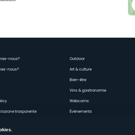
enù
mes-nous?
Outdoor
es-nous?
Art & culture
econdario
s
Bien-être
Vins & gastronomie
licy
Webcams
razione trasparente
Événements
ces
Hébergements
okies.