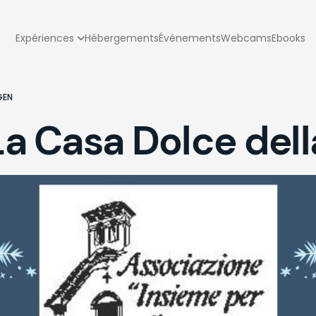
zione
Expériences
Hébergements
Événements
Webcams
Ebooks
pale
GEN
 Casa Dolce dell