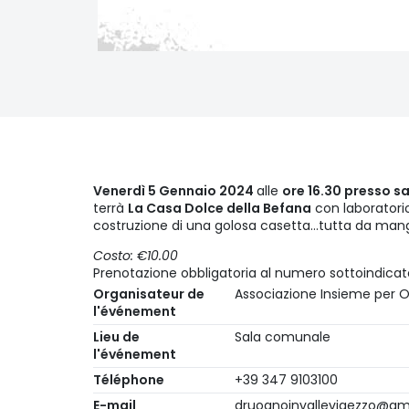
Venerdì 5 Gennaio 2024
alle
ore 16.30 presso 
terrà
La Casa Dolce della Befana
con laboratorio
costruzione di una golosa casetta…tutta da mang
Costo: €10.00
Prenotazione obbligatoria al numero sottoindicat
Organisateur de
Associazione Insieme per 
l'événement
Lieu de
Sala comunale
l'événement
Téléphone
+39 347 9103100
E-mail
druognoinvallevigezzo@gm