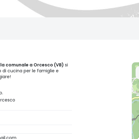
sala comunale a Orcesco (VB)
si
 di cucina per le famiglie e
iare!
o.
Orcesco
ail.com