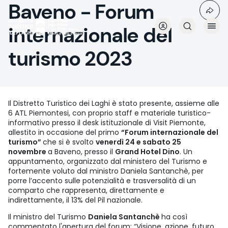
Baveno - Forum
Aller
au
contenu
internazionale del
principal
turismo 2023
Il Distretto Turistico dei Laghi è stato presente, assieme alle
6 ATL Piemontesi, con proprio staff e materiale turistico-
informativo presso il desk istituzionale di Visit Piemonte,
allestito in occasione del primo
“Forum internazionale del
turismo”
che si è svolto
venerdì 24 e sabato 25
novembre
a Baveno, presso il
Grand Hotel Dino
. Un
appuntamento, organizzato dal ministero del Turismo e
fortemente voluto dal ministro Daniela Santanchè, per
porre l’accento sulle potenzialità e trasversalità di un
comparto che rappresenta, direttamente e
indirettamente, il 13% del Pil nazionale.
Il ministro del Turismo
Daniela Santanchè
ha così
commentato l'apertura del forum: “Visione, azione, futuro