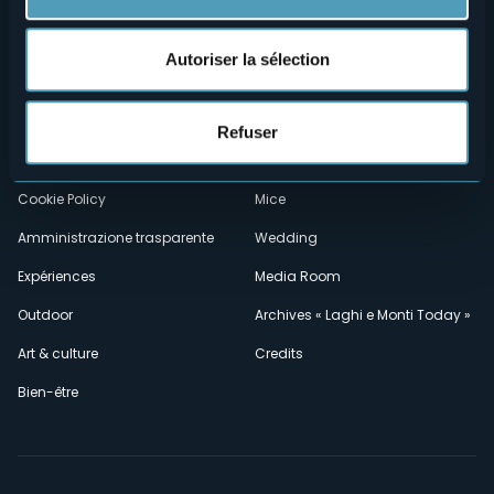
Menù
Qui sommes-nous?
Vins & gastronomie
Autoriser la sélection
Où sommes-nous?
Webcams
secondario
Contacts
Événements
Refuser
Privacy
Hébergements
Cookie Policy
Mice
Amministrazione trasparente
Wedding
Expériences
Media Room
Outdoor
Archives « Laghi e Monti Today »
Art & culture
Credits
Bien-être