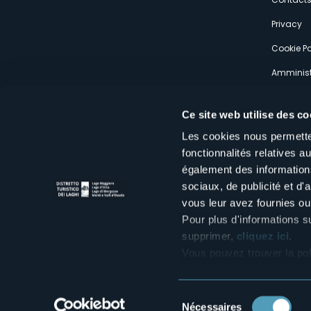
s
Privacy
Cookie Po
Amminist
Expérien
Ce site web utilise des co
Les cookies nous permetten
fonctionnalités relatives 
également des informations
sociaux, de publicité et d
Distretto Turistico dei Laghi Scrl
vous leur avez fournies ou 
Sede legale e operativa: Corso Italia 26 - 28838 Stresa VB - It
tel:
+39 0323 30416
Pour plus d'informations s
infoturismo@distrettolaghi.it
e
distrettolaghi@legalmail.it
supprimer,
cliquez ici
.
www.distrettolaghi.it
Vous pouvez trouver la pol
P.I. 01648650032
Sélection
Nécessaires