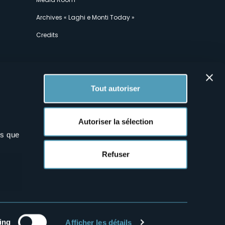
Archives « Laghi e Monti Today »
Credits
Tout autoriser
Autoriser la sélection
ns que
x
Refuser
ing
Afficher les détails