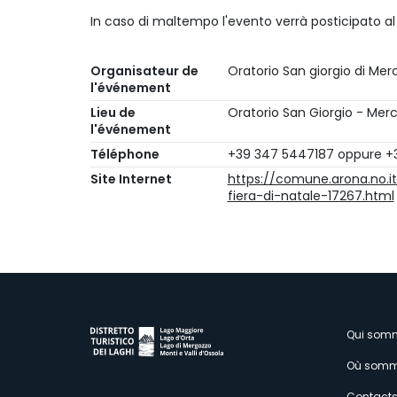
In caso di maltempo l'evento verrà posticipato al
Organisateur de
Oratorio San giorgio di Me
l'événement
Lieu de
Oratorio San Giorgio - Mer
l'événement
Téléphone
+39 347 5447187 oppure +39
Site Internet
https://comune.arona.no.i
fiera-di-natale-17267.html
M
Qui som
Où somm
Contact