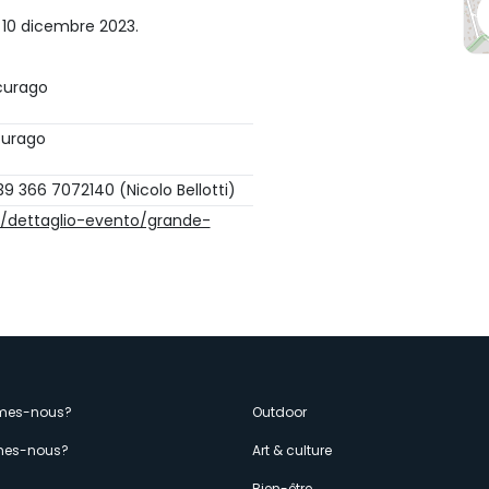
 10 dicembre 2023.
rcurago
curago
 366 7072140 (Nicolo Bellotti)
t/dettaglio-evento/grande-
enù
mes-nous?
Outdoor
es-nous?
Art & culture
s
Bien-être