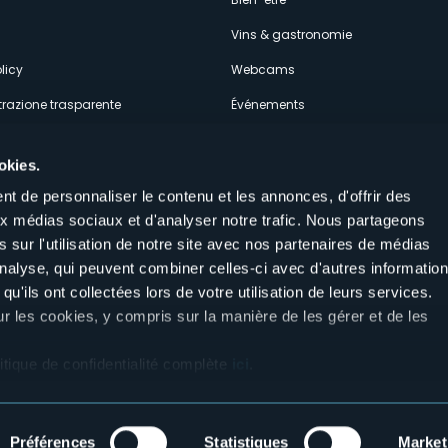
econdario
Vins & gastronomie
licy
Webcams
razione trasparente
Événements
ces
Hébergements
okies.
t de personnaliser le contenu et les annonces, d'offrir des
aux médias sociaux et d'analyser notre trafic. Nous partageons
 sur l'utilisation de notre site avec nos partenaires de médias
'analyse, qui peuvent combiner celles-ci avec d'autres informatio
Suivez-nous sur nos réseaux sociau
qu'ils ont collectées lors de votre utilisation de leurs services.
aly
ur les cookies, y compris sur la manière de les gérer et de les
itique de confidentialité complète
ici
.
Préférences
Statistiques
Market