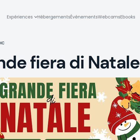
zione
Expériences
Hébergements
Événements
Webcams
Ebooks
pale
DIC
e fiera di Natale