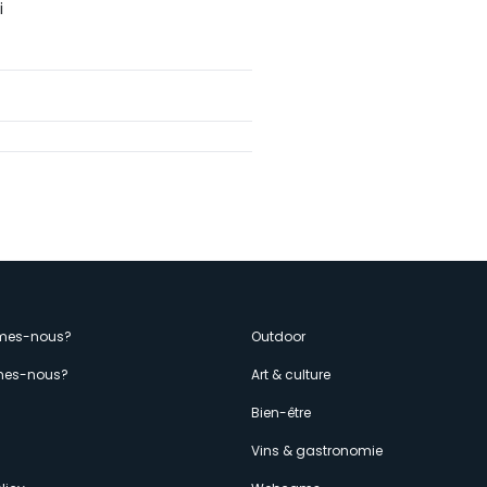
i
enù
mes-nous?
Outdoor
es-nous?
Art & culture
econdario
s
Bien-être
Vins & gastronomie