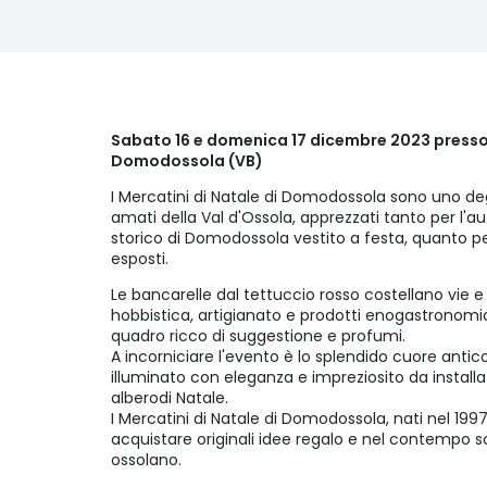
Sabato 16 e domenica 17 dicembre 2023 presso
Domodossola (VB)
I Mercatini di Natale di Domodossola sono uno deg
amati della Val d'Ossola, apprezzati tanto per l'
storico di Domodossola vestito a festa, quanto per
esposti.
Le bancarelle dal tettuccio rosso costellano vie e 
hobbistica, artigianato e prodotti enogastrono
quadro ricco di suggestione e profumi.
A incorniciare l'evento è lo splendido cuore anti
illuminato con eleganza e impreziosito da install
alberodi Natale.
I Mercatini di Natale di Domodossola, nati nel 199
acquistare originali idee regalo e nel contempo sc
ossolano.