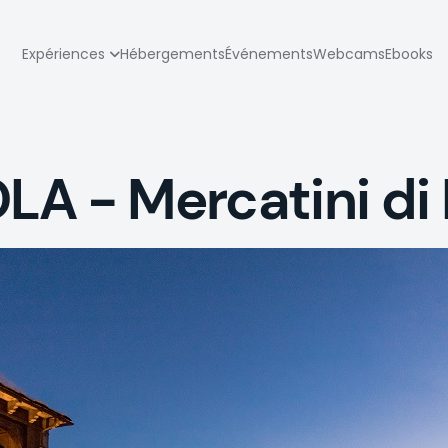
zione
Expériences
Hébergements
Événements
Webcams
Ebooks
pale
 - Mercatini di 