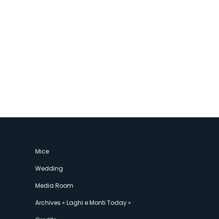
Mice
Wedding
Media Room
Archives « Laghi e Monti Today »