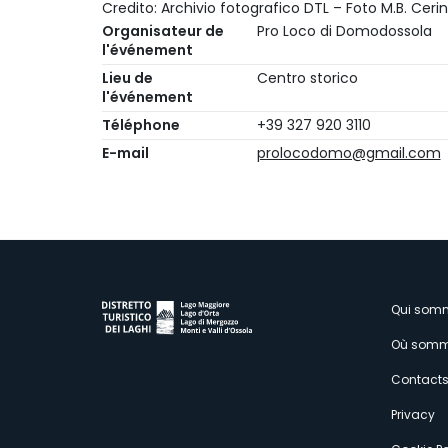
Credito: Archivio fotografico DTL – Foto M.B. Cerin
Organisateur de
Pro Loco di Domodossola
l'événement
Lieu de
Centro storico
l'événement
Téléphone
+39 327 920 3110
E-mail
prolocodomo@gmail.com
M
Qui som
Où somm
s
Contact
Privacy