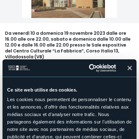
Da venerdì 10 a domenica 19 novembre 2023 dalle ore
16.00 alle ore 22.00, sabato e domenica dalle 10.00 alle
12.00 e dalle 16.00 alle 22.00 presso le Sale espositive
del Centro Culturale “La Fabbrica”, Corso Italia 13,
Villadossola (VB)
Venerdì 10 novembre alle ore 20:30
ci sarà l'inaugurazione
della mostra "la Fabbrica del colore" organizzata dalla Pro
Loco con il patrocinio del comune di Villadossola e la
collaborazione del Centro culturale "La Fabbrica".
Ce site web utilise des cookies.
Una proposta di elevato livello culturale, accolta gli scorsi
Les cookies nous permettent de personnaliser le contenu
anni con grande successo di pubblico, che torna ad
animare le belle sale della Fabbrica e ad offrire una
et les annonces, d'offrir des fonctionnalités relatives aux
stimolante visione ad ampio raggio sugli artisti del Verbano
médias sociaux et d'analyser notre trafic. Nous
Cusio Ossola, sui loro stili, e sui loro linguaggi artistici; le
partageons également des informations sur l'utilisation de
opere dei singoli artisti, ben 115.
notre site avec nos partenaires de médias sociaux, de
Ingresso gratuito.
publicité et d'analyse, qui peuvent combiner celles-ci