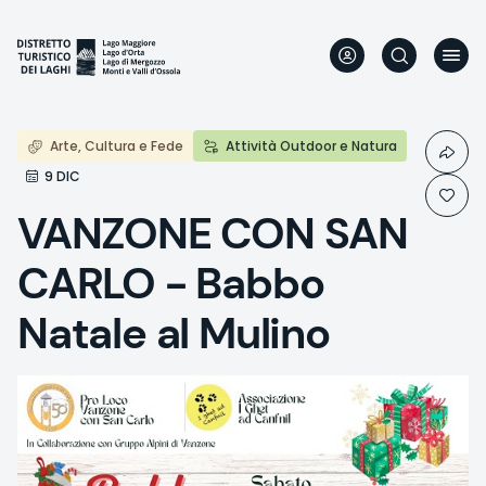
Aller
au
contenu
principal
Arte, Cultura e Fede
Attività Outdoor e Natura
9 DIC
VANZONE CON SAN
CARLO - Babbo
Natale al Mulino