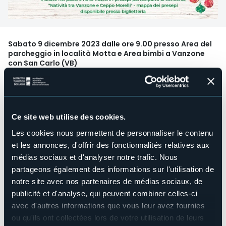
Sabato 9 dicembre 2023 dalle ore 9.00 presso Area del
parcheggio in località Motta e Area bimbi a Vanzone
con San Carlo (VB)
Villaggio di Natale allestito nell'Area del parcheggio in
località Motta con Mercatini degli Hobbisti, punto di ristoro
a cura del gruppo degli Apini di Vanzone e presso l'Area
bimbi dove poter compilare la letterina a Babbo Natale e
Ce site web utilise des cookies.
trascorrere momenti di gioco e svago in compagnia degli
Elfi.
Les cookies nous permettent de personnaliser le contenu
Viaggio dal Villaggio di Natale al Mulino con speciale
et les annonces, d'offrir des fonctionnalités relatives aux
carrozza trainata da cavalli (incluso nel biglietto).
médias sociaux et d'analyser notre trafic. Nous
Per l'ingresso al Mulino è obbligatoria la prenotazione al +39
partageons également des informations sur l'utilisation de
347 9175820.
notre site avec nos partenaires de médias sociaux, de
Alle 17.30 ci sarà l'arrivo di Babbo Natale presso Piazza
publicité et d'analyse, qui peuvent combiner celles-ci
davanti alla chiesa parrocchiale con i canti dei bambini
avec d'autres informations que vous leur avez fournies
dell'Asilo infantile vanzonese, la cerimonia di accensione
ou qu'ils ont collectées lors de votre utilisation de leurs
dell'albero e lo scambio degli auguri accompagnato da vin