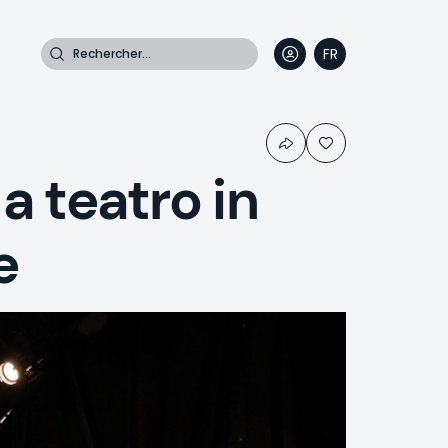
Rechercher
FR
DE
EN
IT
a teatro in
e