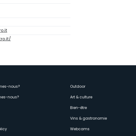
o.it
ro.it/
enù
mes-nous?
Outdoor
es-nous?
Art & culture
econdario
s
Bien-être
Vins & gastronomie
licy
Webcams