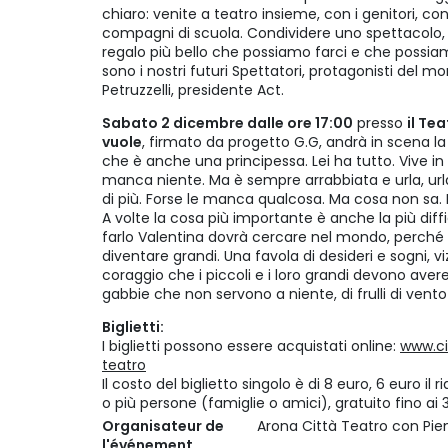
chiaro: venite a teatro insieme, con i genitori, con 
compagni di scuola. Condividere uno spettacolo, s
regalo più bello che possiamo farci e che possiamo 
sono i nostri futuri Spettatori, protagonisti del m
Petruzzelli, presidente Act.
Sabato 2 dicembre dalle ore 17:00
presso
il Te
vuole
, firmato da progetto G.G, andrà in scena l
che è anche una principessa. Lei ha tutto. Vive i
manca niente. Ma è sempre arrabbiata e urla, u
di più. Forse le manca qualcosa. Ma cosa non sa.
A volte la cosa più importante è anche la più diffi
farlo Valentina dovrà cercare nel mondo, perché 
diventare grandi. Una favola di desideri e sogni, viz
coraggio che i piccoli e i loro grandi devono avere
gabbie che non servono a niente, di frulli di vento 
Biglietti:
I biglietti possono essere acquistati online:
www.ci
teatro
Il costo del biglietto singolo è di 8 euro, 6 euro il
o più persone (famiglie o amici), gratuito fino ai
Organisateur de
Arona Città Teatro con Pie
l'événement