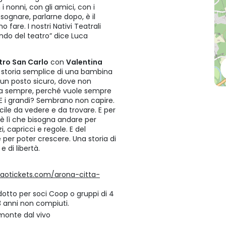
i nonni, con gli amici, con i
ognare, parlarne dopo, è il
fare. I nostri Nativi Teatrali
ondo del teatro” dice Luca
atro San Carlo
con
Valentina
a storia semplice di una bambina
n un posto sicuro, dove non
rla sempre, perché vuole sempre
 E i grandi? Sembrano non capire.
cile da vedere e da trovare. E per
è lì che bisogna andare per
i, capricci e regole. E del
 per poter crescere. Una storia di
e di libertà.
aotickets.com/arona-citta-
 ridotto per soci Coop o gruppi di 4
 3 anni non compiuti.
monte dal vivo