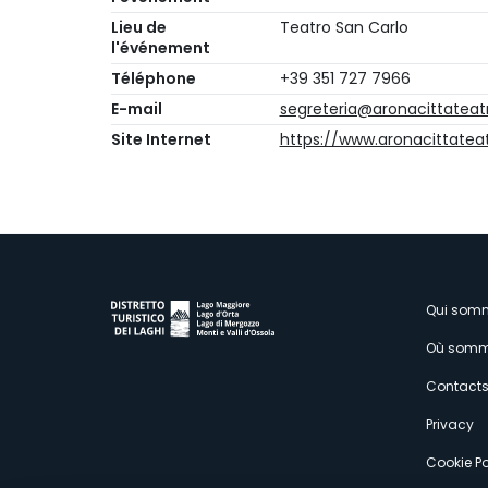
Lieu de
Teatro San Carlo
l'événement
Téléphone
+39 351 727 7966
E-mail
segreteria@aronacittateatr
Site Internet
https://www.aronacittateat
M
Qui som
Où somm
s
Contact
Privacy
Cookie Po