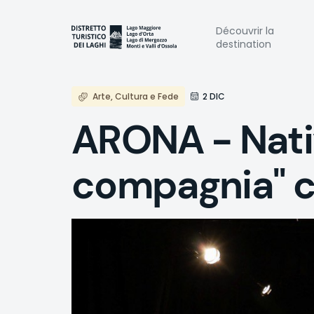
Aller
au
Naviga
Découvrir la
contenu
destination
principal
princi
Arte, Cultura e Fede
2 DIC
ARONA - Nativi
compagnia" c