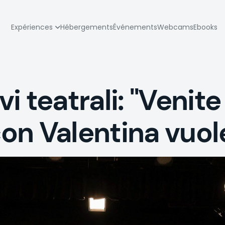
zione
Expériences
Hébergements
Événements
Webcams
Ebooks
pale
 teatrali: "Venite 
on Valentina vuol