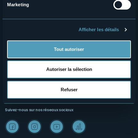
Contacts
Événements
Marketing
Privacy
Hébergements
Cookie Policy
Mice
Afficher les détails
Amministrazione trasparente
Wedding
Expériences
Media Room
Tout autoriser
Outdoor
Archives « Laghi e Monti Today »
Art & culture
Credits
Autoriser la sélection
Bien-être
Refuser
Suivez-nous sur nos réseaux sociaux