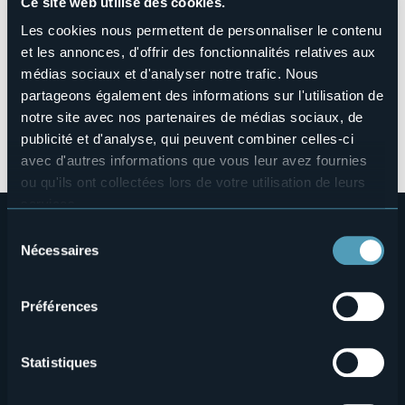
Ce site web utilise des cookies.
Cusio Ossola e Agenzia Turistica Locale Novarese tracciano
Les cookies nous permettent de personnaliser le contenu
un bilancio del Progetto "DESy - Digital Destination
Evolution System" e anticipano alcune iniziative future che
et les annonces, d'offrir des fonctionnalités relatives aux
verranno introdotte: welcome kit digitali, itinerari sensoriali
médias sociaux et d'analyser notre trafic. Nous
auditivi e assistenti virtuali.
partageons également des informations sur l'utilisation de
notre site avec nos partenaires de médias sociaux, de
publicité et d'analyse, qui peuvent combiner celles-ci
cs_progetto_desy_28012022_0.pdf
avec d'autres informations que vous leur avez fournies
ou qu'ils ont collectées lors de votre utilisation de leurs
services.
Pour plus d'informations sur les cookies, y compris sur la
Sélection
manière de les gérer et de les supprimer,
cliquez ici
.
Nécessaires
du
Vous pouvez trouver la politique de confidentialité
consentement
complète
ici
.
Préférences
Menù
Qui sommes-nous?
Vins & gastronomie
Statistiques
Où sommes-nous?
Webcams
secondario