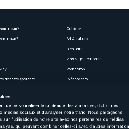
enù
mes-nous?
Outdoor
es-nous?
Art & culture
econdario
s
Bien-être
Vins & gastronomie
licy
Webcams
razione trasparente
Événements
ces
Hébergements
okies.
t de personnaliser le contenu et les annonces, d'offrir des
aux médias sociaux et d'analyser notre trafic. Nous partageons
 sur l'utilisation de notre site avec nos partenaires de médias
'analyse, qui peuvent combiner celles-ci avec d'autres informatio
Suivez-nous sur nos réseaux sociau