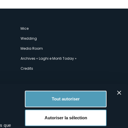
Mice
Wedding
Media Room
Archives « Laghi e Monti Today »
Credits
Tout autoriser
Autoriser la sélection
ns que
x