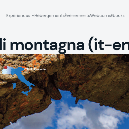
zione
Expériences
Hébergements
Événements
Webcams
Ebooks
pale
di montagna (it-en