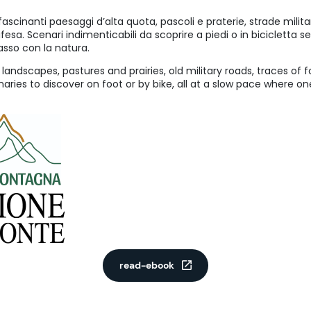
ascinanti paesaggi d’alta quota, pascoli e praterie, strade milita
difesa. Scenari indimenticabili da scoprire a piedi o in bicicletta 
asso con la natura.
landscapes, pastures and prairies, old military roads, traces of 
aries to discover on foot or by bike, all at a slow pace where o
read-ebook