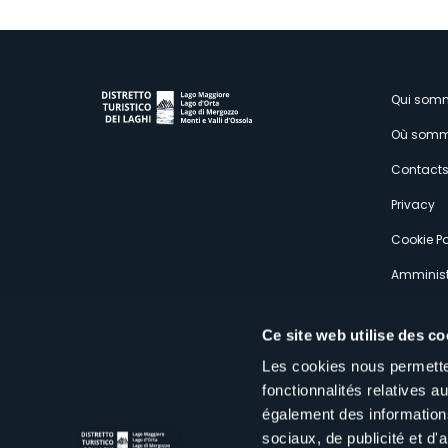
M
Qui som
Où somm
s
Contact
Privacy
Cookie Po
Amminist
Expérien
Ce site web utilise des co
Les cookies nous permetten
fonctionnalités relatives 
également des informations
sociaux, de publicité et d
Distretto Turistico dei Laghi Scrl