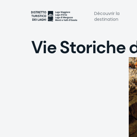
Aller
au
Naviga
Découvrir la
contenu
destination
principal
princi
Vie Storiche 