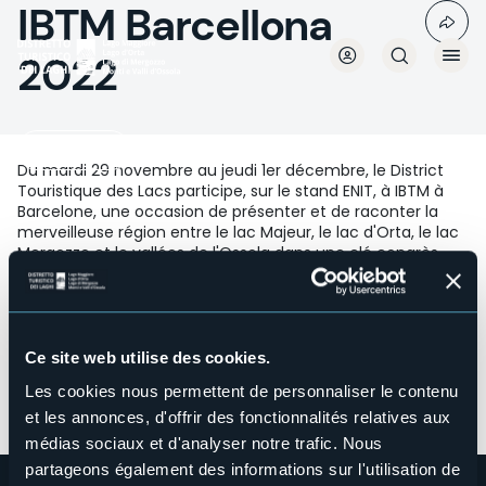
IBTM Barcellona
Aller
au
contenu
2022
principal
Mediaroom
Du mardi 29 novembre au jeudi 1er décembre, le District
Touristique des Lacs participe, sur le stand ENIT, à IBTM à
Barcelone, une occasion de présenter et de raconter la
merveilleuse région entre le lac Majeur, le lac d'Orta, le lac
Mergozzo et le vallées de l'Ossola dans une clé congrès,
bleisure et mariage. IBTM World est l'un des principaux
salons internationaux MICE (Meetings, incentives, congress,
events) L'événement comprenait des réunions B2B avec
un agenda de rendez-vous pour mettre en contact les
exposants avec les acheteurs internationaux. De
Ce site web utilise des cookies.
nombreux acheteurs italiens et étrangers ont manifesté
Les cookies nous permettent de personnaliser le contenu
leur intérêt pour notre destination.
En collaboration avec Visit Piemonte DMO et ENIT.
et les annonces, d'offrir des fonctionnalités relatives aux
médias sociaux et d'analyser notre trafic. Nous
partageons également des informations sur l'utilisation de