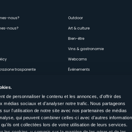
enù
mes-nous?
Outdoor
es-nous?
Art & culture
econdario
s
Bien-être
Vins & gastronomie
licy
Webcams
razione trasparente
Événements
ces
Hébergements
okies.
t de personnaliser le contenu et les annonces, d'offrir des
aux médias sociaux et d'analyser notre trafic. Nous partageons
 sur l'utilisation de notre site avec nos partenaires de médias
'analyse, qui peuvent combiner celles-ci avec d'autres informatio
Suivez-nous sur nos réseaux sociau
qu'ils ont collectées lors de votre utilisation de leurs services.
aly
ur les cookies, y compris sur la manière de les gérer et de les