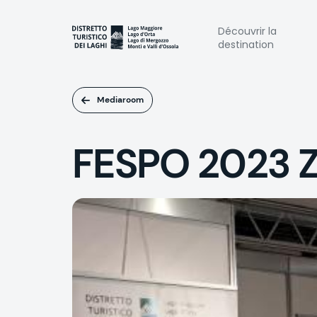
Aller
au
Naviga
Découvrir la
contenu
destination
principal
princi
Mediaroom
FESPO 2023 Z