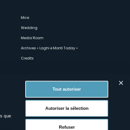
Mice
Wedding
Media Room
Archives « Laghi e Monti Today »
Credits
Tout autoriser
Autoriser la sélection
ns que
x
Refuser