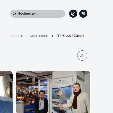
Rechercher
FR
DE
EN
IT
Fil
Accueil
Mediaroom
FESPO 2023 Zürich
d'Ariane