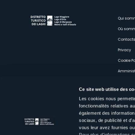
M
Qui som
Où somm
s
Contact
Privacy
Cookie Po
Amminist
Expérien
Ce site web utilise des co
Les cookies nous permetten
fonctionnalités relatives 
également des informations
sociaux, de publicité et d
Distretto Turistico dei Laghi Scrl
vous leur avez fournies ou 
Sede legale e operativa: Corso Italia 26 - 28838 Stresa VB - It
tel:
+39 0323 30416
Pour plus d'informations s