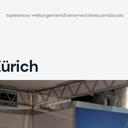
zione
Expériences
Hébergements
Événements
Webcams
Ebooks
pale
ürich