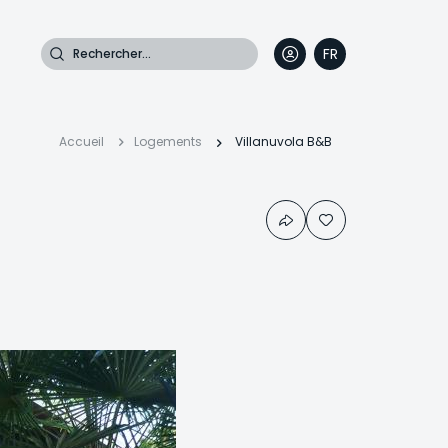
Rechercher
FR
DE
EN
IT
Fil
Accueil
Logements
Villanuvola B&B
d'Ariane