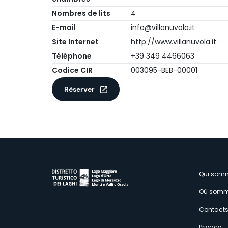
Nombres de lits
4
E-mail
info@villanuvola.it
Site Internet
http://www.villanuvola.it
Téléphone
+39 349 4466063
Codice CIR
003095-BEB-00001
Réserver
M
Qui som
Où somm
s
Contact
Privacy