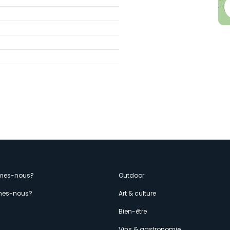
enù
mes-nous?
Outdoor
es-nous?
Art & culture
econdario
s
Bien-être
Vins & gastronomie