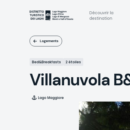
Aller
au
Naviga
Découvrir la
contenu
destination
principal
princi
Logements
Bed&Breakfasts
2 étoiles
Villanuvola B
Lago Maggiore