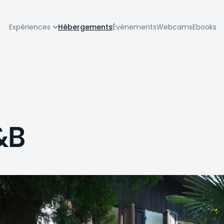
zione
Expériences
Hébergements
Événements
Webcams
Ebooks
pale
&B