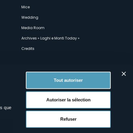
Mice
Wedding
Media Room
Archives « Laghi e Monti Today »
Credits
Tout autoriser
Autoriser la sélection
ns que
x
Refuser