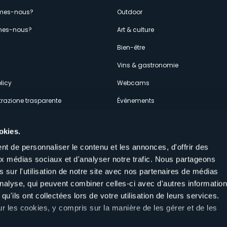
enù
mes-nous?
Outdoor
es-nous?
Art & culture
econdario
s
Bien-être
Vins & gastronomie
licy
Webcams
razione trasparente
Événements
ces
Hébergements
okies.
t de personnaliser le contenu et les annonces, d'offrir des
aux médias sociaux et d'analyser notre trafic. Nous partageons
 sur l'utilisation de notre site avec nos partenaires de médias
'analyse, qui peuvent combiner celles-ci avec d'autres informatio
Suivez-nous sur nos réseaux sociau
qu'ils ont collectées lors de votre utilisation de leurs services.
aly
ur les cookies, y compris sur la manière de les gérer et de les