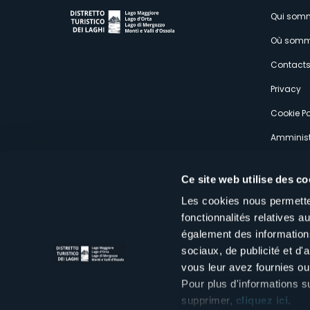
M
Qui som
Où somm
s
Contact
Privacy
Cookie Po
Amminist
Expérien
Ce site web utilise des co
Les cookies nous permetten
fonctionnalités relatives 
également des informations
sociaux, de publicité et d
Distretto Turistico dei Laghi Scrl
vous leur avez fournies ou 
Sede legale e operativa: Corso Italia 26 - 28838 Stresa VB - It
tel:
+39 0323 30416
Pour plus d'informations s
infoturismo@distrettolaghi.it
e
distrettolaghi@legalmail.it
supprimer,
cliquez ici
.