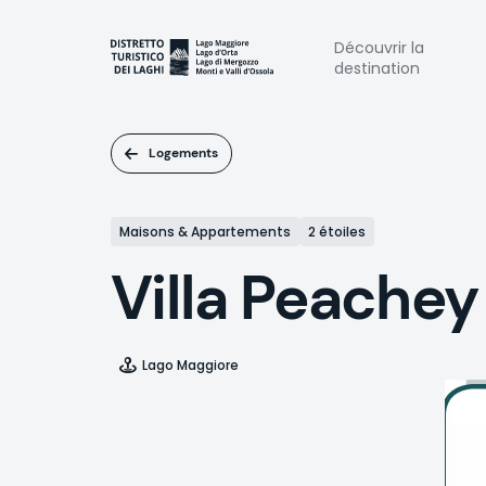
Aller
au
Naviga
Découvrir la
contenu
destination
principal
princi
Logements
Maisons & Appartements
2 étoiles
Villa Peachey
Lago Maggiore