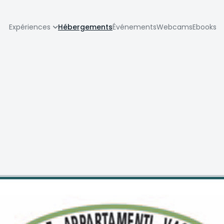
zione
Expériences
Hébergements
Événements
Webcams
Ebooks
pale