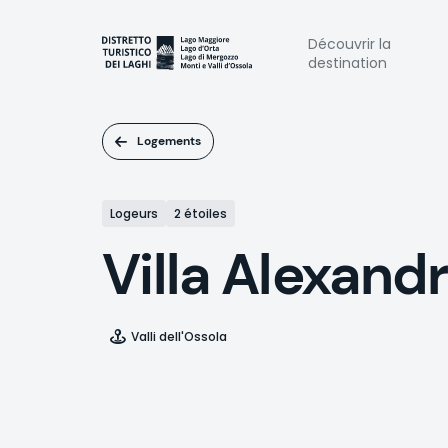
Aller
au
Naviga
Découvrir la
contenu
destination
principal
princi
Logements
Logeurs
2 étoiles
Villa Alexand
Valli dell'Ossola