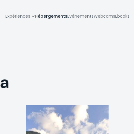
zione
Expériences
Hébergements
Événements
Webcams
Ebooks
pale
ra