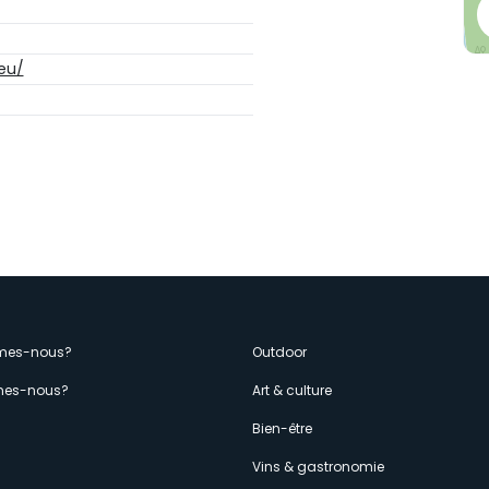
.eu/
enù
mes-nous?
Outdoor
es-nous?
Art & culture
econdario
s
Bien-être
Vins & gastronomie