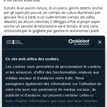
e dei servizi essenziali.
Dotato di un punto ristoro, di un parco giochi adatto anche
per gli ospiti più piccoli, un campo da calcio illuminato per
giocare fino a tardi, e un rudimentale campo da volley
allestito da alcuni volontari, il Villaggio offre ai propri ospiti
anche un servizio di ristorazione ed è dotato di una zona
attrezzata per le grigliate per gestire in autonomia i pasti.
Il Treno dei Bimbi è anche il luogo ideale per organizzare
vacanze di gruppo, per oratori, scout, campi-scuola,
squadre di calcio o gruppi di amici. Sono ben 7 i vagoni che
Il Treno dei Bimbi può riservare ai gruppi numerosi.
Structure pour handicapés
Ce site web utilise des cookies.
No
Les cookies nous permettent de personnaliser le contenu
Wellness
et les annonces, d'offrir des fonctionnalités relatives aux
No
médias sociaux et d'analyser notre trafic. Nous
Salles de conférences
partageons également des informations sur l'utilisation de
No
notre site avec nos partenaires de médias sociaux, de
Piscine
publicité et d'analyse, qui peuvent combiner celles-ci
No
avec d'autres informations que vous leur avez fournies
Animaux acceptés
ou qu'ils ont collectées lors de votre utilisation de leurs