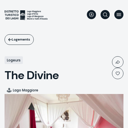
Aller
au
contenu
principal
Logements
Logeurs
The Divine
Lago Maggiore