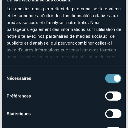
No
Animaux acceptés
Les cookies nous permettent de personnaliser le contenu
No
et les annonces, d'offrir des fonctionnalités relatives aux
Nombres de chambres
médias sociaux et d'analyser notre trafic. Nous
4
partageons également des informations sur l'utilisation de
Nombres de lits
notre site avec nos partenaires de médias sociaux, de
10
publicité et d'analyse, qui peuvent combiner celles-ci
E-mail
avec d'autres informations que vous leur avez fournies
info@thedivine.it
ou qu'ils ont collectées lors de votre utilisation de leurs
Téléphone
services.
+39 349 5452513
Pour plus d'informations sur les cookies, y compris sur la
Sélection
Codice CIR
manière de les gérer et de les supprimer,
cliquez ici
.
Nécessaires
du
103072-AFF-00004
Vous pouvez trouver la politique de confidentialité
consentement
complète
ici
.
Préférences
Via 42 Martiri, 111
Fondotoce (VB)
Statistiques