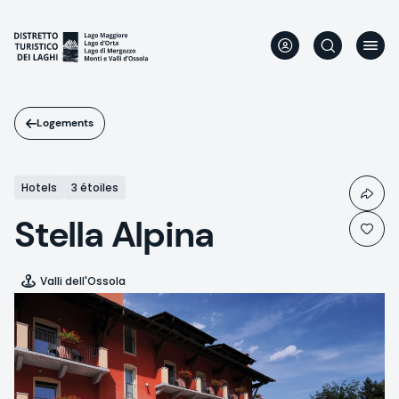
Aller
au
contenu
principal
Logements
Hotels
3 étoiles
Stella Alpina
Valli dell'Ossola