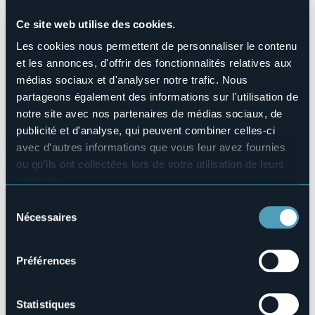
Animaux acceptés
Sì
Ce site web utilise des cookies.
Nombres de chambres
Les cookies nous permettent de personnaliser le contenu
49
et les annonces, d'offrir des fonctionnalités relatives aux
Nombres de lits
médias sociaux et d'analyser notre trafic. Nous
100
partageons également des informations sur l'utilisation de
E-mail
notre site avec nos partenaires de médias sociaux, de
info@stellaalpinahotel.com
publicité et d'analyse, qui peuvent combiner celles-ci
Site Internet
avec d'autres informations que vous leur avez fournies
http://www.stellaalpinahotel.com
ou qu'ils ont collectées lors de votre utilisation de leurs
Téléphone
services.
+39 0324 93593
Pour plus d'informations sur les cookies, y compris sur la
Codice CIR
Sélection
103029-ALB-00001
manière de les gérer et de les supprimer,
cliquez ici
.
Nécessaires
du
Vous pouvez trouver la politique de confidentialité
consentement
Réserver
complète
ici
.
Préférences
Via Domodossola, 13
Statistiques