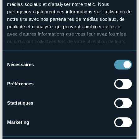
3
médias sociaux et d'analyser notre trafic. Nous
partageons également des informations sur l'utilisation de
Nombres de lits
6
notre site avec nos partenaires de médias sociaux, de
Téléphone
publicité et d'analyse, qui peuvent combiner celles-ci
+39 335 6454270
avec d'autres informations que vous leur avez fournies
Codice CIR
ou qu'ils ont collectées lors de votre utilisation de leurs
103068-BEB-00002
services.
Pour plus d'informations sur les cookies, y compris sur la
Sélection
manière de les gérer et de les supprimer,
cliquez ici
.
Nécessaires
du
Vous pouvez trouver la politique de confidentialité
Via Provinciale 37
consentement
complète
ici
.
TRONTANO (VB)
Préférences
Statistiques
Marketing