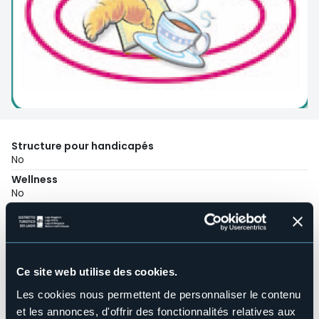
Structure pour handicapés
No
Wellness
No
Salles de conférences
No
Piscine
No
Ce site web utilise des cookies.
Animaux acceptés
No
Les cookies nous permettent de personnaliser le contenu
et les annonces, d'offrir des fonctionnalités relatives aux
Nombres de chambres