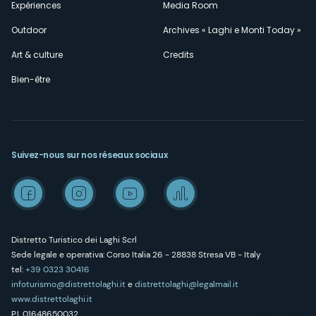
Expériences
Media Room
Outdoor
Archives « Laghi e Monti Today »
Art & culture
Credits
Bien-être
Suivez-nous sur nos réseaux sociaux
Distretto Turistico dei Laghi Scrl
Sede legale e operativa: Corso Italia 26 - 28838 Stresa VB - Italy
tel:
+39 0323 30416
infoturismo@distrettolaghi.it
e
distrettolaghi@legalmail.it
www.distrettolaghi.it
P.I. 01648650032