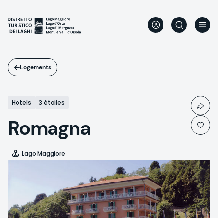
Aller
au
contenu
principal
Logements
Hotels
3 étoiles
Romagna
Lago Maggiore