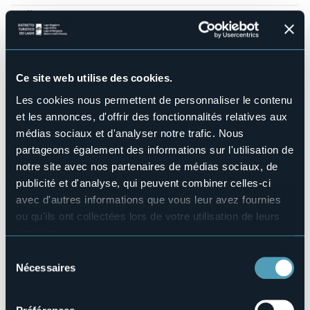
Wellness
No
Salles de conférences
No
Ce site web utilise des cookies.
Piscine
No
Les cookies nous permettent de personnaliser le contenu
Animaux acceptés
et les annonces, d'offrir des fonctionnalités relatives aux
Sì
médias sociaux et d'analyser notre trafic. Nous
Nombres de chambres
partageons également des informations sur l'utilisation de
23
notre site avec nos partenaires de médias sociaux, de
Nombres de lits
publicité et d'analyse, qui peuvent combiner celles-ci
35
avec d'autres informations que vous leur avez fournies
E-mail
ou qu'ils ont collectées lors de votre utilisation de leurs
info@hotelromagnalagomaggiore.it
services.
Site Internet
Pour plus d'informations sur les cookies, y compris sur la
Sélection
http://www.hotelromagnalagomaggiore.it
manière de les gérer et de les supprimer,
cliquez ici
.
Nécessaires
du
Téléphone
Vous pouvez trouver la politique de confidentialité
consentement
+39 0323 924879
complète
ici
.
Codice CIR