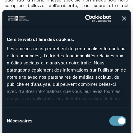
quali fatti a mano. Il lusso speciale non risiede solo nella
semplice bellezza dell’ambiente, ma soprattutto nel
soggiorno nella natura.
Structure pour handicapés
No
Wellness
No
Ce site web utilise des cookies.
Salles de conférences
Les cookies nous permettent de personnaliser le contenu
No
et les annonces, d'offrir des fonctionnalités relatives aux
Piscine
médias sociaux et d'analyser notre trafic. Nous
No
partageons également des informations sur l'utilisation de
Animaux acceptés
notre site avec nos partenaires de médias sociaux, de
Sì
publicité et d'analyse, qui peuvent combiner celles-ci
Nombre d'appartements
avec d'autres informations que vous leur avez fournies
3
ou qu'ils ont collectées lors de votre utilisation de leurs
Nombres de lits
services.
12
Pour plus d'informations sur les cookies, y compris sur la
Sélection
E-mail
manière de les gérer et de les supprimer,
cliquez ici
.
Nécessaires
ranspoccia@gmail.com
du
Vous pouvez trouver la politique de confidentialité
consentement
Site Internet