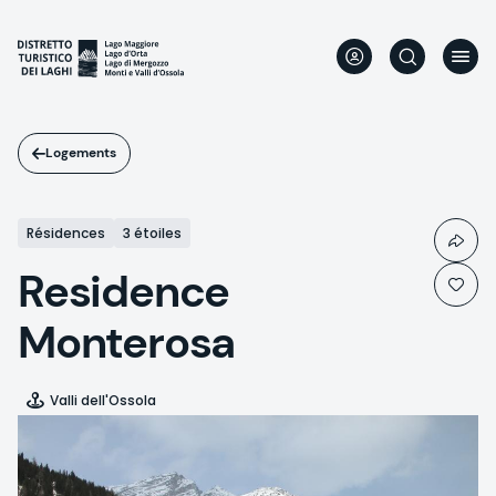
Aller
au
contenu
principal
Logements
Résidences
3 étoiles
Residence
Monterosa
Valli dell'Ossola