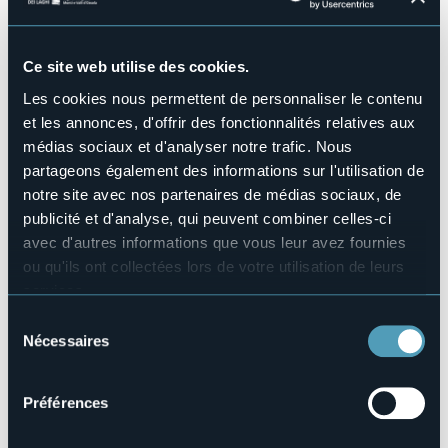
Piscine
No
Ce site web utilise des cookies.
Animaux acceptés
Sì
Les cookies nous permettent de personnaliser le contenu
Nombre d'appartements
et les annonces, d'offrir des fonctionnalités relatives aux
15
médias sociaux et d'analyser notre trafic. Nous
Nombres de lits
partageons également des informations sur l'utilisation de
39
notre site avec nos partenaires de médias sociaux, de
E-mail
publicité et d'analyse, qui peuvent combiner celles-ci
info@monterosaresidence.com
avec d'autres informations que vous leur avez fournies
Site Internet
ou qu'ils ont collectées lors de votre utilisation de leurs
http://www.monterosaresidence.com
services.
Téléphone
Pour plus d'informations sur les cookies, y compris sur la
Sélection
+39 0324 65791
manière de les gérer et de les supprimer,
cliquez ici
.
Nécessaires
du
Codice CIR
Vous pouvez trouver la politique de confidentialité
consentement
103039-ALR-00002
complète
ici
.
Préférences
Réserver