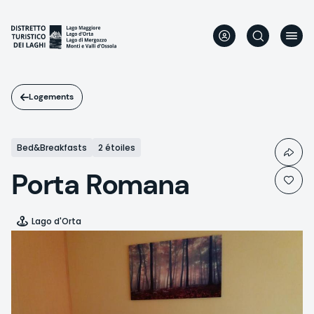
Aller
au
contenu
principal
Logements
Bed&Breakfasts
2 étoiles
Porta Romana
Lago d'Orta