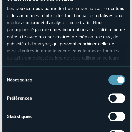
Animaux acceptés
Les cookies nous permettent de personnaliser le contenu
No
et les annonces, d'offrir des fonctionnalités relatives aux
Nombres de chambres
médias sociaux et d'analyser notre trafic. Nous
1
partageons également des informations sur l'utilisation de
Nombres de lits
notre site avec nos partenaires de médias sociaux, de
2
publicité et d'analyse, qui peuvent combiner celles-ci
E-mail
avec d'autres informations que vous leur avez fournies
bb.portaromana@libero.it
ou qu'ils ont collectées lors de votre utilisation de leurs
Téléphone
services.
+39 366 5058337
Pour plus d'informations sur les cookies, y compris sur la
Sélection
Codice CIR
manière de les gérer et de les supprimer,
cliquez ici
.
Nécessaires
du
103050-BEB-00007
Vous pouvez trouver la politique de confidentialité
consentement
complète
ici
.
Préférences
Via Tiro a Segno, 1
28887 - OMEGNA (VB)
Statistiques