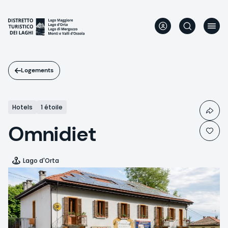
Aller
au
contenu
principal
Logements
Hotels
1 étoile
Omnidiet
Lago d'Orta