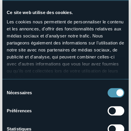
Animaux acceptés
No
Ce site web utilise des cookies.
Nombres de chambres
Les cookies nous permettent de personnaliser le contenu
7
et les annonces, d'offrir des fonctionnalités relatives aux
Nombres de lits
médias sociaux et d'analyser notre trafic. Nous
16
partageons également des informations sur l'utilisation de
E-mail
notre site avec nos partenaires de médias sociaux, de
info@omnidiet-hotel.com
publicité et d'analyse, qui peuvent combiner celles-ci
Site Internet
avec d'autres informations que vous leur avez fournies
http://www.omnidiet-hotel.com
ou qu'ils ont collectées lors de votre utilisation de leurs
Téléphone
services.
+39 0322 999009
Pour plus d'informations sur les cookies, y compris sur la
Sélection
Codice CIR
manière de les gérer et de les supprimer,
cliquez ici
.
Nécessaires
du
003006-ALB-00002
Vous pouvez trouver la politique de confidentialité
consentement
Réserver
complète
ici
.
Préférences
Statistiques