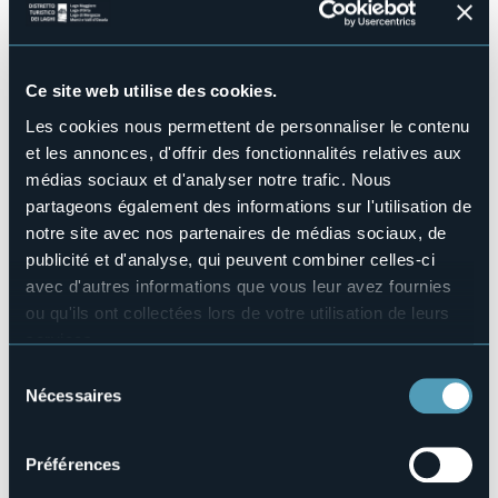
Salles de conférences
No
Piscine
No
Ce site web utilise des cookies.
Animaux acceptés
Les cookies nous permettent de personnaliser le contenu
Sì
et les annonces, d'offrir des fonctionnalités relatives aux
Nombres de chambres
médias sociaux et d'analyser notre trafic. Nous
27
partageons également des informations sur l'utilisation de
Nombres de lits
notre site avec nos partenaires de médias sociaux, de
54
publicité et d'analyse, qui peuvent combiner celles-ci
E-mail
avec d'autres informations que vous leur avez fournies
info@alberghiminoli.it
ou qu'ils ont collectées lors de votre utilisation de leurs
Site Internet
services.
http://www.alberghiminoli.it
Pour plus d'informations sur les cookies, y compris sur la
Téléphone
Sélection
+39 0324 62478 / +39 0324 62020
manière de les gérer et de les supprimer,
cliquez ici
.
Nécessaires
du
Vous pouvez trouver la politique de confidentialité
Codice CIR
consentement
103056-ALB-00003
complète
ici
.
Préférences
Réserver