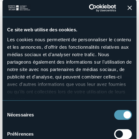
Farmhouse located in Mergozzo, splendid view and location
ideal to visit the area.
Structure pour handicapés
Ce site web utilise des cookies.
No
Wellness
Les cookies nous permettent de personnaliser le contenu
No
et les annonces, d'offrir des fonctionnalités relatives aux
Salles de conférences
médias sociaux et d'analyser notre trafic. Nous
No
partageons également des informations sur l'utilisation de
Piscine
notre site avec nos partenaires de médias sociaux, de
Sì
publicité et d'analyse, qui peuvent combiner celles-ci
Animaux acceptés
avec d'autres informations que vous leur avez fournies
No
ou qu'ils ont collectées lors de votre utilisation de leurs
Nombre d'appartements
services.
3
Pour plus d'informations sur les cookies, y compris sur la
Sélection
Nombres de chambres
manière de les gérer et de les supprimer,
cliquez ici
.
Nécessaires
du
4
Vous pouvez trouver la politique de confidentialité
consentement
Nombres de lits
complète
ici
.
13
Préférences