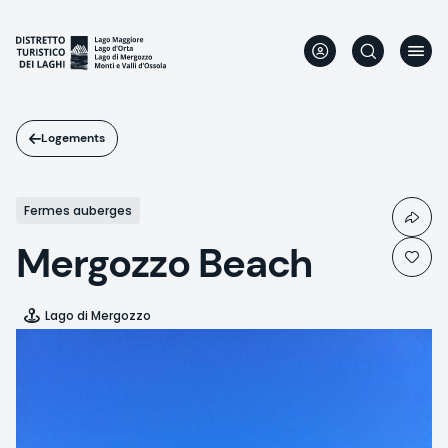
Aller
au
contenu
principal
Logements
Fermes auberges
Mergozzo Beach
Lago di Mergozzo