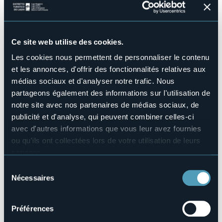
Salles de conférences
No
Piscine
No
Ce site web utilise des cookies.
Animaux acceptés
Les cookies nous permettent de personnaliser le contenu
Sì
et les annonces, d'offrir des fonctionnalités relatives aux
Nombre d'appartements
médias sociaux et d'analyser notre trafic. Nous
2
partageons également des informations sur l'utilisation de
Nombres de lits
notre site avec nos partenaires de médias sociaux, de
5
publicité et d'analyse, qui peuvent combiner celles-ci
E-mail
avec d'autres informations que vous leur avez fournies
info@maison4.it
ou qu'ils ont collectées lors de votre utilisation de leurs
Site Internet
services.
http://www.maison4.it
Pour plus d'informations sur les cookies, y compris sur la
Sélection
Téléphone
manière de les gérer et de les supprimer,
cliquez ici
.
+39 347 4921634 / +39 3476094229
Nécessaires
du
Vous pouvez trouver la politique de confidentialité
consentement
Codice CIR
complète
ici
.
103026-CIM-00001
Préférences
Réserver