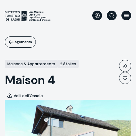
Aller
au
contenu
principal
Logements
Maisons & Appartements
2 étoiles
Maison 4
Valli dell'Ossola