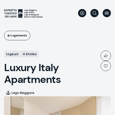
Aller
au
contenu
principal
Logements
Logeurs
4 étoiles
Luxury Italy
Apartments
Lago Maggiore