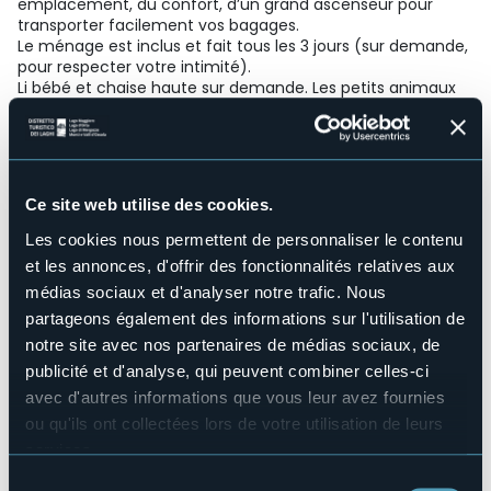
emplacement, du confort, d’un grand ascenseur pour
transporter facilement vos bagages.
Le ménage est inclus et fait tous les 3 jours (sur demande,
pour respecter votre intimité).
Li bébé et chaise haute sur demande. Les petits animaux
sont les bienvenus.
Structure pour handicapés
No
Wellness
Ce site web utilise des cookies.
No
Salles de conférences
Les cookies nous permettent de personnaliser le contenu
No
et les annonces, d'offrir des fonctionnalités relatives aux
Piscine
médias sociaux et d'analyser notre trafic. Nous
No
partageons également des informations sur l'utilisation de
Animaux acceptés
notre site avec nos partenaires de médias sociaux, de
Sì
publicité et d'analyse, qui peuvent combiner celles-ci
Nombres de chambres
avec d'autres informations que vous leur avez fournies
2
ou qu'ils ont collectées lors de votre utilisation de leurs
Nombres de lits
services.
4
Pour plus d'informations sur les cookies, y compris sur la
Sélection