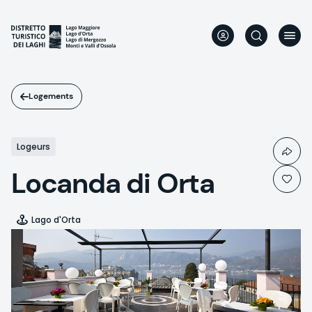
Aller
au
contenu
principal
Logements
Logeurs
Locanda di Orta
Lago d'Orta