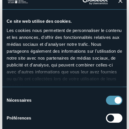
No
Piscine
No
Ce site web utilise des cookies.
Animaux acceptés
Sì
Les cookies nous permettent de personnaliser le contenu
et les annonces, d'offrir des fonctionnalités relatives aux
Nombres de chambres
6
médias sociaux et d'analyser notre trafic. Nous
partageons également des informations sur l'utilisation de
Nombres de lits
12
notre site avec nos partenaires de médias sociaux, de
E-mail
publicité et d'analyse, qui peuvent combiner celles-ci
info@locandadiorta.com
avec d'autres informations que vous leur avez fournies
Site Internet
ou qu'ils ont collectées lors de votre utilisation de leurs
https://www.locandadiorta.com/
services.
Téléphone
Pour plus d'informations sur les cookies, y compris sur la
Sélection
+39 0322 905188
manière de les gérer et de les supprimer,
cliquez ici
.
Nécessaires
du
Codice CIR
Vous pouvez trouver la politique de confidentialité
consentement
003112-AFF-00003
complète
ici
.
Préférences
Réserver