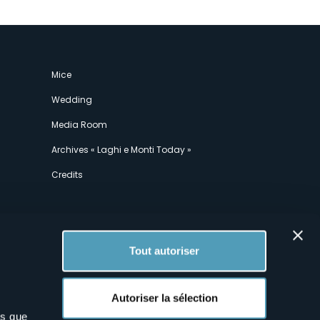
Mice
Wedding
Media Room
Archives « Laghi e Monti Today »
Credits
Tout autoriser
Autoriser la sélection
ns que
x