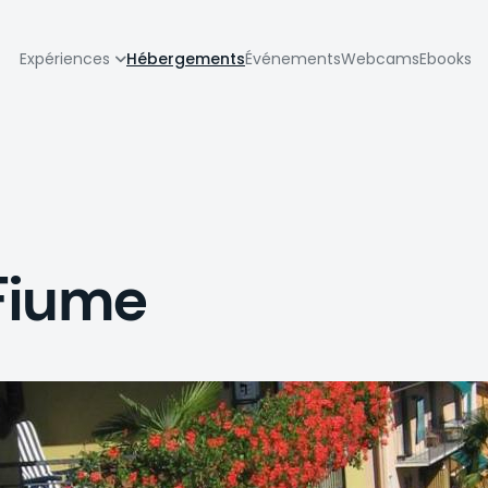
zione
Expériences
Hébergements
Événements
Webcams
Ebooks
pale
Fiume