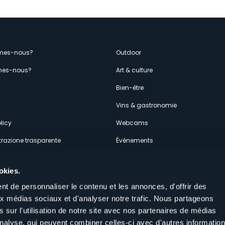
enù
mes-nous?
Outdoor
es-nous?
Art & culture
econdario
s
Bien-être
Vins & gastronomie
licy
Webcams
razione trasparente
Événements
ces
Hébergements
okies.
t de personnaliser le contenu et les annonces, d'offrir des
aux médias sociaux et d'analyser notre trafic. Nous partageons
 sur l'utilisation de notre site avec nos partenaires de médias
'analyse, qui peuvent combiner celles-ci avec d'autres informatio
Suivez-nous sur nos réseaux sociau