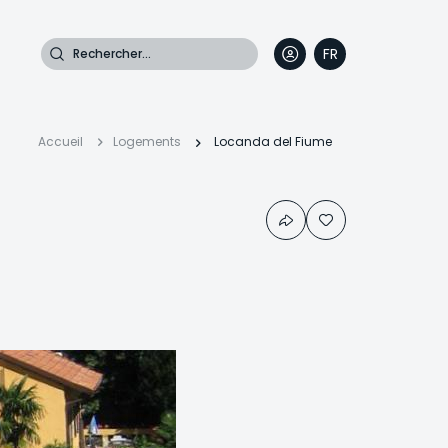
Rechercher
FR
DE
EN
IT
Fil
Accueil
Logements
Locanda del Fiume
d'Ariane