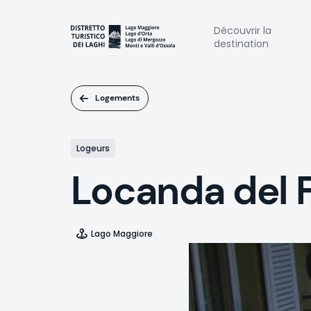
Aller
au
Naviga
Découvrir la
contenu
destination
principal
princi
Logements
Logeurs
Locanda del 
Lago Maggiore