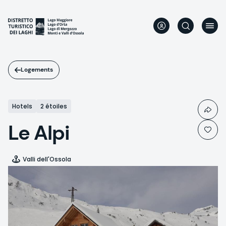
Aller
au
contenu
principal
Logements
Hotels
2 étoiles
Le Alpi
Valli dell'Ossola