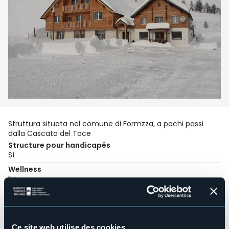
Struttura situata nel comune di Formzza, a pochi passi
dalla Cascata del Toce
Structure pour handicapés
Sì
Wellness
No
Salles de conférences
No
Piscine
No
Ce site web utilise des cookies.