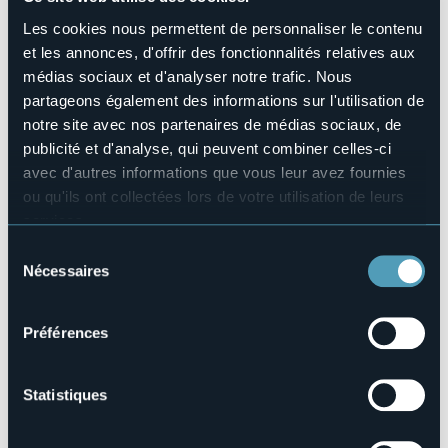
Animaux acceptés
Les cookies nous permettent de personnaliser le contenu
Sì
et les annonces, d'offrir des fonctionnalités relatives aux
Nombres de chambres
médias sociaux et d'analyser notre trafic. Nous
5
partageons également des informations sur l'utilisation de
Nombres de lits
notre site avec nos partenaires de médias sociaux, de
15
publicité et d'analyse, qui peuvent combiner celles-ci
E-mail
avec d'autres informations que vous leur avez fournies
ristorantelealpi@yahoo.com
ou qu'ils ont collectées lors de votre utilisation de leurs
Téléphone
services.
+39 338 3448489
Pour plus d'informations sur les cookies, y compris sur la
Sélection
Codice CIR
manière de les gérer et de les supprimer,
cliquez ici
.
Nécessaires
du
103031-ALB-00004
Vous pouvez trouver la politique de confidentialité
consentement
complète
ici
.
Préférences
Loc. Cascata del Toce
28863 - FORMAZZA (VB)
Statistiques