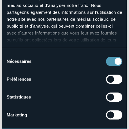
Nombres de lits
médias sociaux et d'analyser notre trafic. Nous
4
partageons également des informations sur l'utilisation de
E-mail
notre site avec nos partenaires de médias sociaux, de
laquietedelvalle@gmail.com
publicité et d'analyse, qui peuvent combiner celles-ci
Téléphone
+39 338 9125982
avec d'autres informations que vous leur avez fournies
ou qu'ils ont collectées lors de votre utilisation de leurs
Codice CIR
003109-AFF-00002
services.
Pour plus d'informations sur les cookies, y compris sur la
Sélection
manière de les gérer et de les supprimer,
cliquez ici
.
Nécessaires
du
Vous pouvez trouver la politique de confidentialité
consentement
Cascina Valle, 1
complète
ici
.
28040 - Oleggio Castello (NO)
Préférences
Statistiques
Marketing