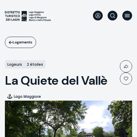
Aller
au
contenu
principal
Logements
Logeurs
2 étoiles
La Quiete del Vallè
Lago Maggiore