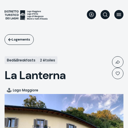
Aller
au
contenu
principal
Logements
Bed&Breakfasts
2 étoiles
La Lanterna
Lago Maggiore