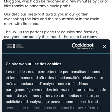
Maggiore, which can be reached in a few minutes by car or
bike thanks to panoramic cycle paths.
Our delicious breakfast awaits you in our garden
overlooking the lake and the mountains or in the main
room with fireplace.
The B&B is the perfect place for couples and families,
everyone can satisfy their needs thanks to the many
leisure activities that are a few kilometers from our
structure.
Codice CIR: 103072-BEB-00014
Structure pour handicapés
Ce site web utilise des cookies.
No
Wellness
Les cookies nous permettent de personnaliser le contenu
No
et les annonces, d'offrir des fonctionnalités relatives aux
Salles de conférences
médias sociaux et d'analyser notre trafic. Nous
No
partageons également des informations sur l'utilisation de
Piscine
notre site avec nos partenaires de médias sociaux, de
No
publicité et d'analyse, qui peuvent combiner celles-ci
Animaux acceptés
avec d'autres informations que vous leur avez fournies
No