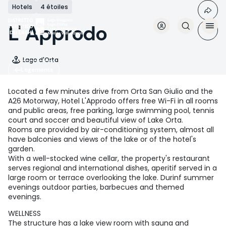
Aller
Hotels
4 étoiles
au
contenu
L' Approdo
principal
Lago d'Orta
Logements
Located a few minutes drive from Orta San Giulio and the
A26 Motorway, Hotel L'Approdo offers free Wi-Fi in all rooms
and public areas, free parking, large swimming pool, tennis
court and soccer and beautiful view of Lake Orta.
Rooms are provided by air-conditioning system, almost all
have balconies and views of the lake or of the hotel's
garden.
With a well-stocked wine cellar, the property's restaurant
serves regional and international dishes, aperitif served in a
large room or terrace overlooking the lake. Durinf summer
evenings outdoor parties, barbecues and themed
evenings.
WELLNESS
The structure has a lake view room with sauna and