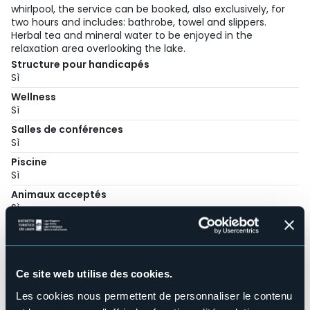
whirlpool, the service can be booked, also exclusively, for
two hours and includes: bathrobe, towel and slippers.
Herbal tea and mineral water to be enjoyed in the
relaxation area overlooking the lake.
Structure pour handicapés
Sì
Wellness
Sì
Salles de conférences
Sì
Piscine
Sì
Animaux acceptés
Sì
Nombres de chambres
72
Nombres de lits
144
Ce site web utilise des cookies.
E-mail
Les cookies nous permettent de personnaliser le contenu
info@approdohotelorta.it