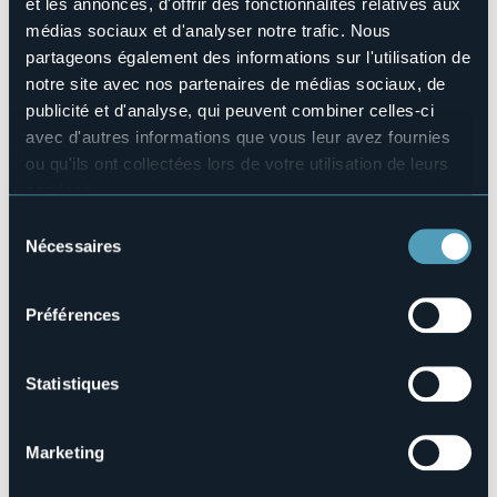
et les annonces, d'offrir des fonctionnalités relatives aux
Site Internet
médias sociaux et d'analyser notre trafic. Nous
http://www.approdohotelorta.com
partageons également des informations sur l'utilisation de
Téléphone
notre site avec nos partenaires de médias sociaux, de
+39 0323 89345
publicité et d'analyse, qui peuvent combiner celles-ci
Codice CIR
avec d'autres informations que vous leur avez fournies
003116-ALB-00003
ou qu'ils ont collectées lors de votre utilisation de leurs
Réserver
services.
Pour plus d'informations sur les cookies, y compris sur la
Sélection
manière de les gérer et de les supprimer,
cliquez ici
.
Nécessaires
du
Vous pouvez trouver la politique de confidentialité
consentement
Corso Roma, 80
complète
ici
.
28028 - PETTENASCO (NO)
Préférences
Statistiques
Marketing