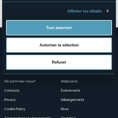
Afficher les détails
Ouvrir la carte
Tout autoriser
Autoriser la sélection
Refuser
Menù
Qui sommes-nous?
Vins & gastronomie
Où sommes-nous?
Webcams
secondario
Contacts
Événements
Privacy
Hébergements
Cookie Policy
Mice