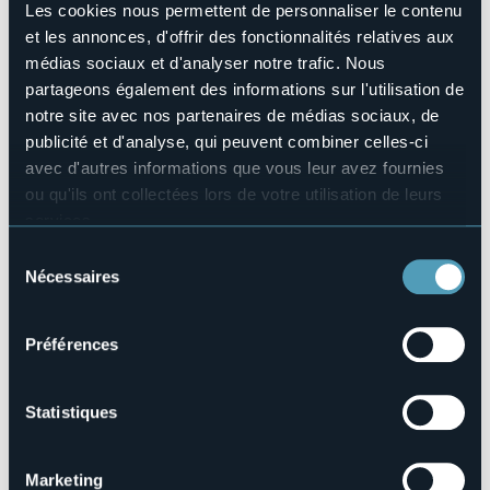
No
Les cookies nous permettent de personnaliser le contenu
Nombres de chambres
et les annonces, d'offrir des fonctionnalités relatives aux
16
médias sociaux et d'analyser notre trafic. Nous
Nombres de lits
partageons également des informations sur l'utilisation de
24
notre site avec nos partenaires de médias sociaux, de
E-mail
publicité et d'analyse, qui peuvent combiner celles-ci
ravascoghiffa@libero.it
avec d'autres informations que vous leur avez fournies
Téléphone
ou qu'ils ont collectées lors de votre utilisation de leurs
+39 0323 59106
services.
Codice CIR
Pour plus d'informations sur les cookies, y compris sur la
Sélection
103033-CAF-00001
manière de les gérer et de les supprimer,
cliquez ici
.
Nécessaires
du
Vous pouvez trouver la politique de confidentialité
consentement
complète
ici
.
Préférences
Via Arcipreturale, 1
28823 - S. Maurizio (VB)
Statistiques
Marketing