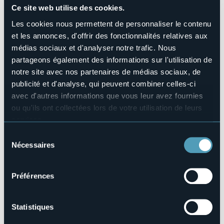
Piscine
Ce site web utilise des cookies.
No
Les cookies nous permettent de personnaliser le contenu
Animaux acceptés
et les annonces, d'offrir des fonctionnalités relatives aux
Sì
médias sociaux et d'analyser notre trafic. Nous
Nombres de chambres
partageons également des informations sur l'utilisation de
3
notre site avec nos partenaires de médias sociaux, de
Nombres de lits
publicité et d'analyse, qui peuvent combiner celles-ci
6
avec d'autres informations que vous leur avez fournies
E-mail
ou qu'ils ont collectées lors de votre utilisation de leurs
ilteggiolo@gmail.com
services.
Téléphone
Pour plus d'informations sur les cookies, y compris sur la
+39 339 1544434
Sélection
manière de les gérer et de les supprimer,
cliquez ici
.
Nécessaires
du
Codice CIR
Vous pouvez trouver la politique de confidentialité
103071-BEB-00007
consentement
complète
ici
.
Préférences
Loc. Scirone
Statistiques
28868 - Varzo (VB)