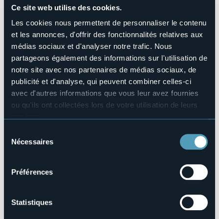
Nombres de chambres
Ce site web utilise des cookies.
11
Les cookies nous permettent de personnaliser le contenu
Nombres de lits
et les annonces, d'offrir des fonctionnalités relatives aux
24
médias sociaux et d'analyser notre trafic. Nous
E-mail
partageons également des informations sur l'utilisation de
info@ilmonterosso.it
notre site avec nos partenaires de médias sociaux, de
Site Internet
publicité et d'analyse, qui peuvent combiner celles-ci
http://www.ilmonterosso.it
avec d'autres informations que vous leur avez fournies
Téléphone
ou qu'ils ont collectées lors de votre utilisation de leurs
+39 0323 502879 / +39 335 6442859 /+39 338 9281448
services.
Codice CIR
Pour plus d'informations sur les cookies, y compris sur la
103072-AGR-00002
Sélection
manière de les gérer et de les supprimer,
cliquez ici
.
Nécessaires
du
Réserver
Vous pouvez trouver la politique de confidentialité
consentement
complète
ici
.
Préférences
Via al Monterosso, 60
Statistiques
28922 - Cima Monterosso (VB)