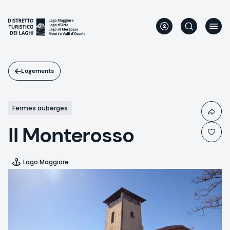
Aller
au
contenu
principal
Logements
Fermes auberges
Il Monterosso
Lago Maggiore