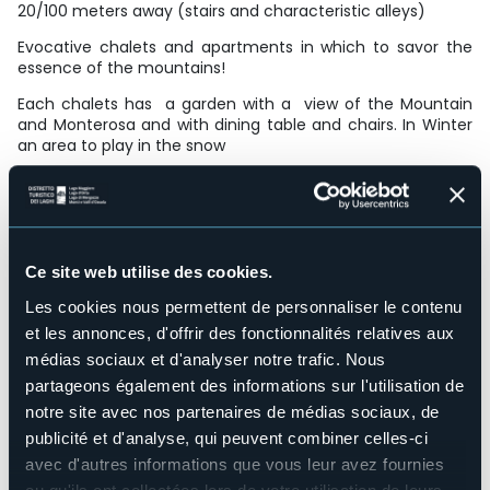
20/100 meters away (stairs and characteristic alleys)
Evocative chalets and apartments in which to savor the
essence of the mountains!
Each chalets has a garden with a view of the Mountain
and Monterosa and with dining table and chairs. In Winter
an area to play in the snow
Possibility of booking excursions with an environmentalist
guide, tasting of typical local products, snowshoeing even
at night with the lamps supplied by us, themed parties,
private chefs in the Chalet!
Structure pour handicapés
Ce site web utilise des cookies.
No
Les cookies nous permettent de personnaliser le contenu
Wellness
et les annonces, d'offrir des fonctionnalités relatives aux
No
médias sociaux et d'analyser notre trafic. Nous
Salles de conférences
partageons également des informations sur l'utilisation de
No
notre site avec nos partenaires de médias sociaux, de
Piscine
publicité et d'analyse, qui peuvent combiner celles-ci
No
avec d'autres informations que vous leur avez fournies
Animaux acceptés