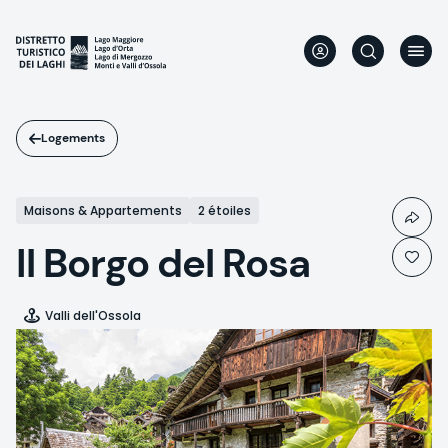
Aller
au
contenu
principal
Logements
Maisons & Appartements
2 étoiles
Il Borgo del Rosa
Valli dell'Ossola