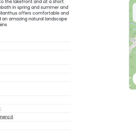
to the lakefront and at a short
nbath in spring and summer and
Helianthus offers comfortable and
nd an amazing natural landscape
ains
t
ero.it