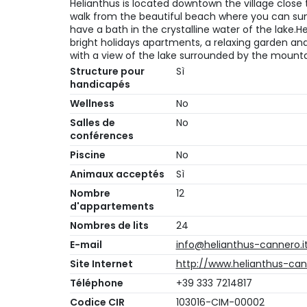
Helianthus is located downtown the village close 
walk from the beautiful beach where you can su
have a bath in the crystalline water of the lake.
bright holidays apartments, a relaxing garden a
with a view of the lake surrounded by the mount
Structure pour
Sì
handicapés
Wellness
No
Salles de
No
conférences
Piscine
No
Animaux acceptés
Sì
Nombre
12
d'appartements
Nombres de lits
24
E-mail
info@helianthus-cannero.i
Site Internet
http://www.helianthus-cann
Téléphone
+39 333 7214817
Codice CIR
103016-CIM-00002