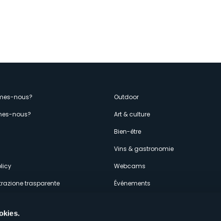
enù
mes-nous?
Outdoor
es-nous?
Art & culture
econdario
s
Bien-être
Vins & gastronomie
licy
Webcams
razione trasparente
Événements
ces
Hébergements
okies.