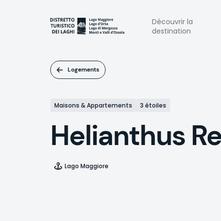
Aller
au
Naviga
Découvrir la
contenu
destination
principal
princi
Logements
Maisons & Appartements
3 étoiles
Helianthus R
Lago Maggiore