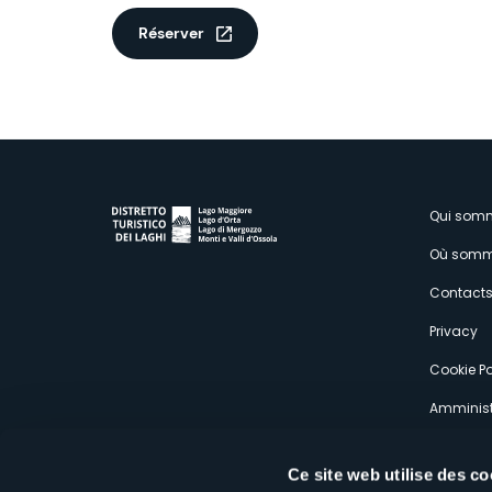
Réserver
M
Qui som
Où somm
s
Contact
Privacy
Cookie Po
Amminist
Expérien
Ce site web utilise des co