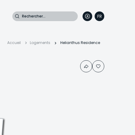
Rechercher
FR
DE
EN
IT
Fil
Accueil
Logements
Helianthus Residence
d'Ariane