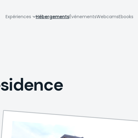
zione
Expériences
Hébergements
Événements
Webcams
Ebooks
pale
esidence