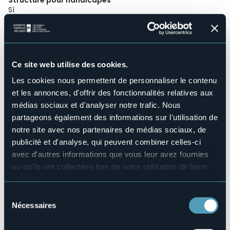
Sì
Wellness
No
Salles de conférences
Sì
Ce site web utilise des cookies.
Piscine
Les cookies nous permettent de personnaliser le contenu
Sì
et les annonces, d'offrir des fonctionnalités relatives aux
Animaux acceptés
médias sociaux et d'analyser notre trafic. Nous
Sì
partageons également des informations sur l'utilisation de
Nombres de chambres
159
notre site avec nos partenaires de médias sociaux, de
publicité et d'analyse, qui peuvent combiner celles-ci
Nombres de lits
318
avec d'autres informations que vous leur avez fournies
ou qu'ils ont collectées lors de votre utilisation de leurs
E-mail
info@grandhotelbristol.com
services.
Pour plus d'informations sur les cookies, y compris sur la
Site Internet
Sélection
https://zaccherahotels.com/grand-hotel-bristol/
manière de les gérer et de les supprimer,
cliquez ici
.
Nécessaires
du
Vous pouvez trouver la politique de confidentialité
Téléphone
consentement
+39 0323 32601 / +39 0323 913813
complète
ici
.