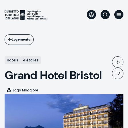
Aller
au
contenu
principal
Logements
Hotels
4 étoiles
Grand Hotel Bristol
Lago Maggiore