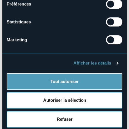
Préférences
Codice CIR
103064-ALB-00030
Statistiques
Réserver
Marketing
Corso Umberto I, 72
28838 - Stresa (VB)
Afficher les détails
Tout autoriser
Autoriser la sélection
Ouvrir la carte
Refuser