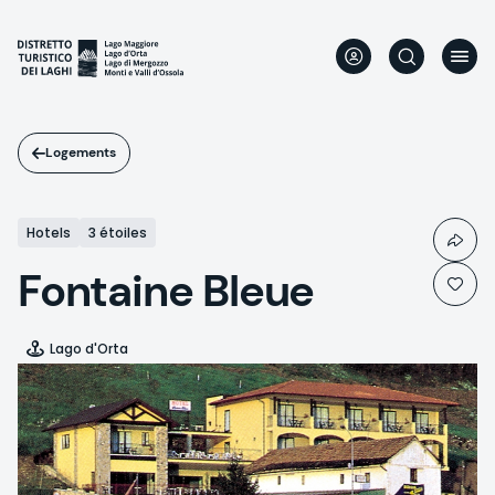
Aller
au
contenu
principal
Logements
Hotels
3 étoiles
Fontaine Bleue
Lago d'Orta