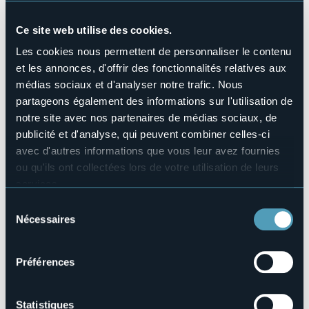
Animaux acceptés
Sì
Ce site web utilise des cookies.
Nombres de chambres
Les cookies nous permettent de personnaliser le contenu
12
et les annonces, d'offrir des fonctionnalités relatives aux
Nombres de lits
médias sociaux et d'analyser notre trafic. Nous
24
partageons également des informations sur l'utilisation de
E-mail
notre site avec nos partenaires de médias sociaux, de
hotelfb@libero.it
publicité et d'analyse, qui peuvent combiner celles-ci
Site Internet
avec d'autres informations que vous leur avez fournies
https://www.hotelfontainebleue.it/
ou qu'ils ont collectées lors de votre utilisation de leurs
Téléphone
services.
+39 0322 998049
Pour plus d'informations sur les cookies, y compris sur la
Sélection
Codice CIR
manière de les gérer et de les supprimer,
cliquez ici
.
Nécessaires
du
003112-ALB-00002
Vous pouvez trouver la politique de confidentialité
consentement
Réserver
complète
ici
.
Préférences
Statistiques