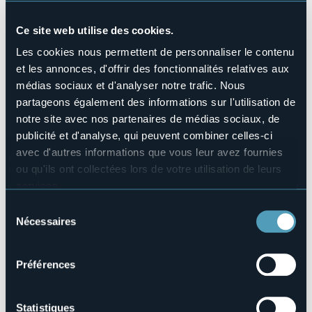
Animaux acceptés
No
Ce site web utilise des cookies.
Nombres de chambres
Les cookies nous permettent de personnaliser le contenu
18
et les annonces, d'offrir des fonctionnalités relatives aux
Nombres de lits
médias sociaux et d'analyser notre trafic. Nous
21
partageons également des informations sur l'utilisation de
E-mail
notre site avec nos partenaires de médias sociaux, de
info@albergoedelweiss.net
publicité et d'analyse, qui peuvent combiner celles-ci
Site Internet
avec d'autres informations que vous leur avez fournies
http://www.albergoedelweiss.net
ou qu'ils ont collectées lors de votre utilisation de leurs
Téléphone
services.
+39 0324 63033
Pour plus d'informations sur les cookies, y compris sur la
Sélection
Codice CIR
manière de les gérer et de les supprimer,
cliquez ici
.
Nécessaires
du
103031-ALB-00002
Vous pouvez trouver la politique de confidentialité
consentement
Réserver
complète
ici
.
Préférences
Statistiques