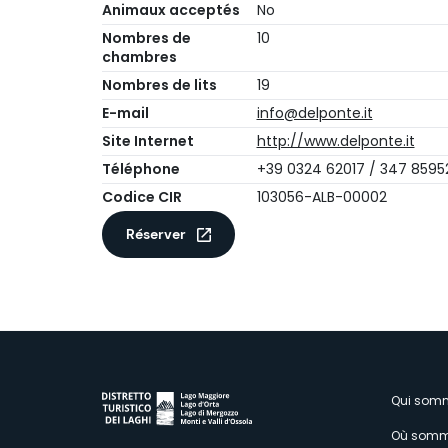
Animaux acceptés
No
Nombres de
10
chambres
Nombres de lits
19
E-mail
info@delponte.it
Site Internet
http://www.delponte.it
Téléphone
+39 0324 62017 / 347 8595
Codice CIR
103056-ALB-00002
Réserver
M
Qui som
Où somm