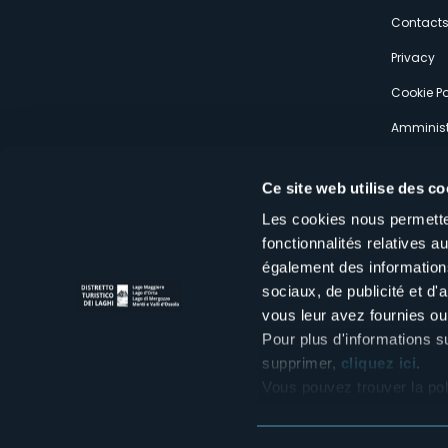
s
Contact
Privacy
Cookie Po
Amminist
Expérien
Ce site web utilise des co
Les cookies nous permetten
fonctionnalités relatives 
également des informations
sociaux, de publicité et d
Distretto Turistico dei Laghi Scrl
vous leur avez fournies ou 
Sede legale e operativa: Corso Italia 26 - 28838 Stresa VB - It
tel:
+39 0323 30416
Pour plus d'informations s
infoturismo@distrettolaghi.it
e
distrettolaghi@legalmail.it
supprimer,
cliquez ici
.
www.distrettolaghi.it
Vous pouvez trouver la pol
P.I. 01648650032