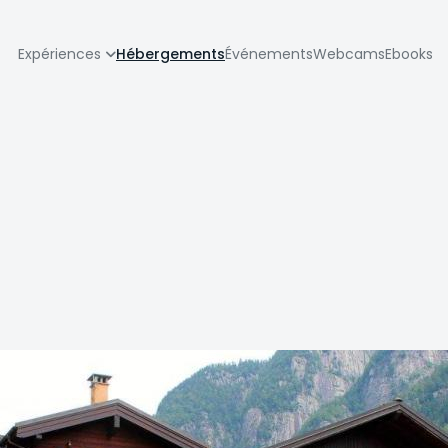
zione
Expériences
Hébergements
Événements
Webcams
Ebooks
pale