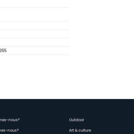
265
enù
mes-nous?
Outdoor
es-nous?
Art & culture