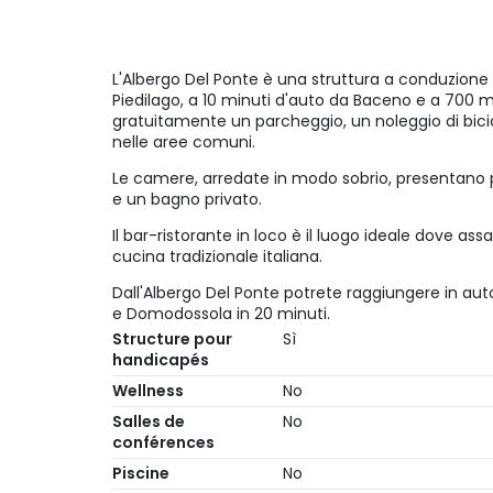
L'Albergo Del Ponte è una struttura a conduzione f
Piedilago, a 10 minuti d'auto da Baceno e a 700 met
gratuitamente un parcheggio, un noleggio di bici
nelle aree comuni.
Le camere, arredate in modo sobrio, presentano 
e un bagno privato.
Il bar-ristorante in loco è il luogo ideale dove ass
cucina tradizionale italiana.
Dall'Albergo Del Ponte potrete raggiungere in auto
e Domodossola in 20 minuti.
Structure pour
Sì
handicapés
Wellness
No
Salles de
No
conférences
Piscine
No