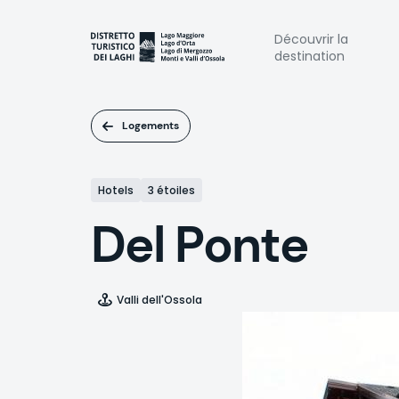
Aller
au
Naviga
Découvrir la
contenu
destination
principal
princi
Logements
Hotels
3 étoiles
Del Ponte
Valli dell'Ossola