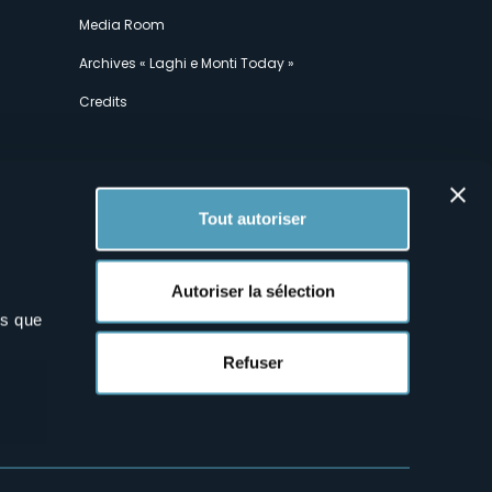
Media Room
Archives « Laghi e Monti Today »
Credits
Tout autoriser
Autoriser la sélection
ns que
x
Refuser