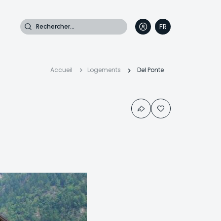
Rechercher
FR
DE
EN
IT
Fil
Accueil
Logements
Del Ponte
d'Ariane