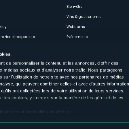
econdario
s
Bien-être
Vins & gastronomie
licy
Webcams
razione trasparente
Événements
ces
Hébergements
okies.
t de personnaliser le contenu et les annonces, d'offrir des
aux médias sociaux et d'analyser notre trafic. Nous partageons
 sur l'utilisation de notre site avec nos partenaires de médias
'analyse, qui peuvent combiner celles-ci avec d'autres informatio
Suivez-nous sur nos réseaux sociau
qu'ils ont collectées lors de votre utilisation de leurs services.
aly
ur les cookies, y compris sur la manière de les gérer et de les
itique de confidentialité complète
ici
.