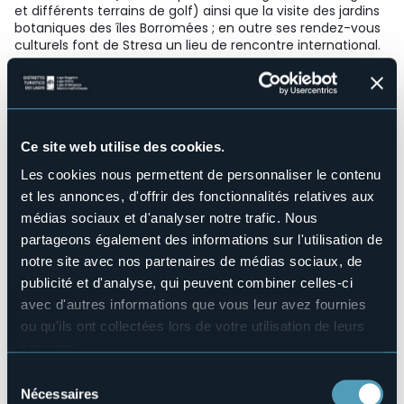
et différents terrains de golf) ainsi que la visite des jardins
botaniques des îles Borromées ; en outre ses rendez-vous
culturels font de Stresa un lieu de rencontre international.
Structure pour handicapés
No
Wellness
No
Ce site web utilise des cookies.
Salles de conférences
No
Les cookies nous permettent de personnaliser le contenu
Piscine
et les annonces, d'offrir des fonctionnalités relatives aux
No
médias sociaux et d'analyser notre trafic. Nous
Animaux acceptés
partageons également des informations sur l'utilisation de
Sì
notre site avec nos partenaires de médias sociaux, de
Nombres de chambres
publicité et d'analyse, qui peuvent combiner celles-ci
11
avec d'autres informations que vous leur avez fournies
Nombres de lits
ou qu'ils ont collectées lors de votre utilisation de leurs
17
services.
E-mail
Pour plus d'informations sur les cookies, y compris sur la
Sélection
info@dacesare.com
manière de les gérer et de les supprimer,
cliquez ici
.
Nécessaires
du