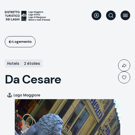
Aller
au
contenu
principal
Logements
Hotels
2 étoiles
Da Cesare
Lago Maggiore