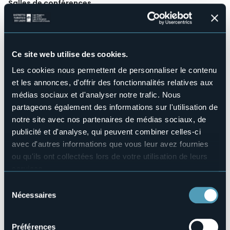
Salles de conférences
No
Piscine
Sì
Animaux acceptés
Ce site web utilise des cookies.
Sì
Les cookies nous permettent de personnaliser le contenu
Amplacements
et les annonces, d'offrir des fonctionnalités relatives aux
95
médias sociaux et d'analyser notre trafic. Nous
Nombre d'appartements
partageons également des informations sur l'utilisation de
15
notre site avec nos partenaires de médias sociaux, de
Nombres de lits
publicité et d'analyse, qui peuvent combiner celles-ci
380
avec d'autres informations que vous leur avez fournies
E-mail
ou qu'ils ont collectées lors de votre utilisation de leurs
info@campingcusio.it
services.
Site Internet
Pour plus d'informations sur les cookies, y compris sur la
http://www.campingcusio.it
Sélection
manière de les gérer et de les supprimer,
cliquez ici
.
Nécessaires
Téléphone
du
+39 0322 90290
Vous pouvez trouver la politique de confidentialité
consentement
complète
ici
.
Codice CIR
Préférences