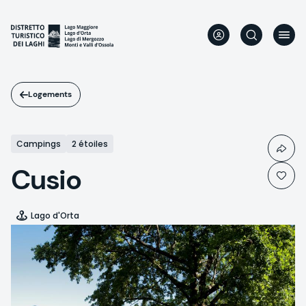
Aller
au
contenu
principal
Logements
Campings
2 étoiles
Cusio
Lago d'Orta