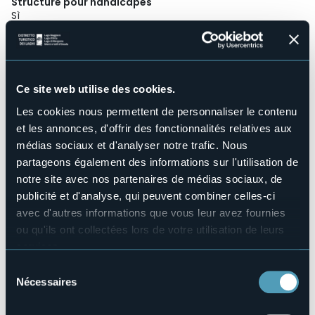
Structure pour handicapés
Sì
Wellness
No
Salles de conférences
No
Ce site web utilise des cookies.
Piscine
Les cookies nous permettent de personnaliser le contenu
No
et les annonces, d'offrir des fonctionnalités relatives aux
Animaux acceptés
médias sociaux et d'analyser notre trafic. Nous
Sì
partageons également des informations sur l'utilisation de
Nombres de chambres
notre site avec nos partenaires de médias sociaux, de
34
publicité et d'analyse, qui peuvent combiner celles-ci
Nombres de lits
avec d'autres informations que vous leur avez fournies
62
ou qu'ils ont collectées lors de votre utilisation de leurs
E-mail
info@albergocrocebianca.com
services.
Pour plus d'informations sur les cookies, y compris sur la
Site Internet
Sélection
http://www.albergocrocebianca.com
manière de les gérer et de les supprimer,
cliquez ici
.
Nécessaires
du
Vous pouvez trouver la politique de confidentialité
Téléphone
consentement
+39 0323 866106
complète
ici
.