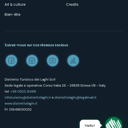
Art & culture
Credits
Bien-être
Suivez-nous sur nos réseaux sociaux
Distretto Turistico dei Laghi Scrl
Sede legale e operativa: Corso Italia 26 - 28838 Stresa VB - Italy
tel:
+39 0323 30416
infoturismo@distrettolaghi.it
e
distrettolaghi@legalmail.it
www.distrettolaghi.it
P.I. 01648650032