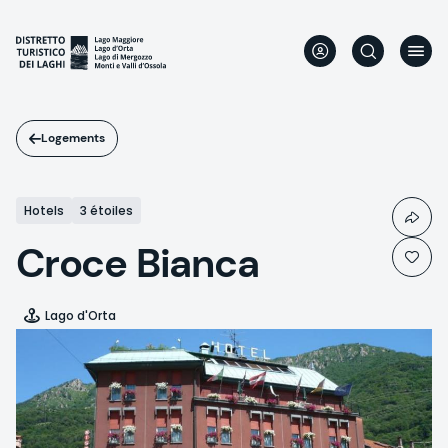
Aller
au
contenu
principal
Logements
Hotels
3 étoiles
Croce Bianca
Lago d'Orta